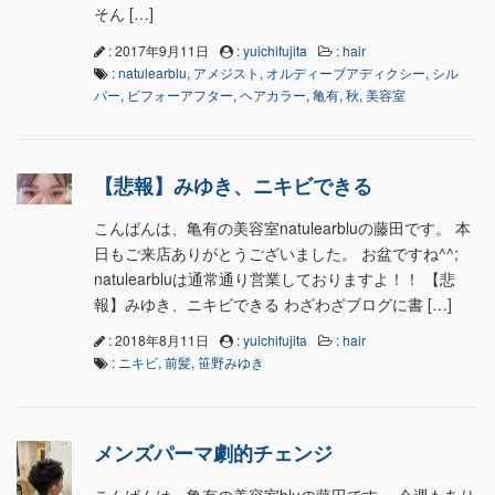
そん […]
: 2017年9月11日
:
yuichifujita
:
hair
:
natulearblu
,
アメジスト
,
オルディーブアディクシー
,
シル
バー
,
ビフォーアフター
,
ヘアカラー
,
亀有
,
秋
,
美容室
【悲報】みゆき、ニキビできる
こんばんは、亀有の美容室natulearbluの藤田です。 本
日もご来店ありがとうございました。 お盆ですね^^;
natulearbluは通常通り営業しておりますよ！！ 【悲
報】みゆき、ニキビできる わざわざブログに書 […]
: 2018年8月11日
:
yuichifujita
:
hair
:
ニキビ
,
前髪
,
笹野みゆき
メンズパーマ劇的チェンジ