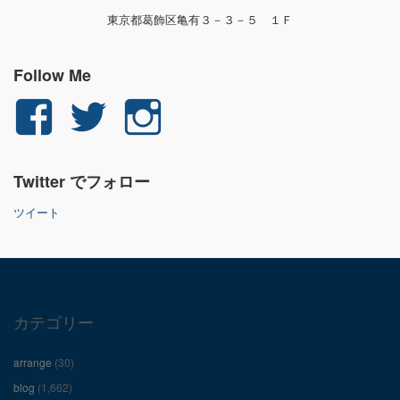
東京都葛飾区亀有３－３－５ １Ｆ
Follow Me
yuichi.fujita.351
yu_1_fjt
yu_1_fjt
さ
さ
さ
Twitter でフォロー
ん
ん
ん
ツイート
の
の
の
プ
プ
プ
ロ
ロ
ロ
カテゴリー
フ
フ
フ
arrange
(30)
ィ
ィ
ィ
blog
(1,662)