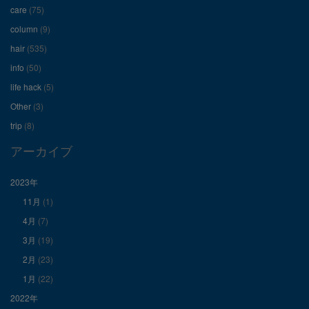
care
(75)
ー
ー
ー
column
(9)
hair
(535)
ル
ル
ル
info
(50)
を
を
を
life hack
(5)
Other
(3)
Facebook
Twitter
Instagram
trip
(8)
で
で
で
アーカイブ
表
表
表
2023年
11月
(1)
示
示
示
4月
(7)
3月
(19)
2月
(23)
1月
(22)
2022年