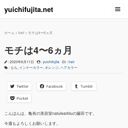
yuichifujita.net
ホーム
>
hair
>
モチは4〜6ヵ月
モチは4〜6ヵ月
: 2020年6月11日
:
yuichifujita
:
hair
:
もち
,
インナーカラー
,
オレンジ
,
ヘアカラー
Twitter
Facebook
Tumblr
Pocket
こんばんは、亀有の美容室natulearbluの藤田です。
今週もよろしくお願いします。