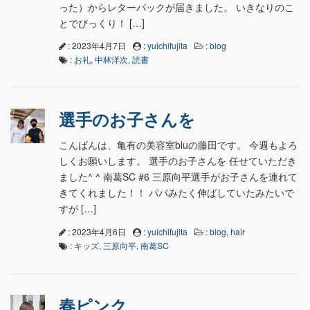
った）からレターパックが届きました。 いきなりのこ
とでびっくり！ […]
: 2023年4月7日
:
yuichifujita
:
blog
:
お礼
,
中林洋次
,
読書
選手のお子さんを
こんばんは、亀有の美容室bluの藤田です。 今週もよろ
しくお願いします。 選手のお子さんを 任せていただき
ました^ ^ 南葛SC #6 三原向平選手がお子さんを連れて
きてくれました！！ パパみたく伸ばしていたみたいで
すが […]
: 2023年4月6日
:
yuichifujita
:
blog
,
hair
:
キッズ
,
三原向平
,
南葛SC
春ピンク