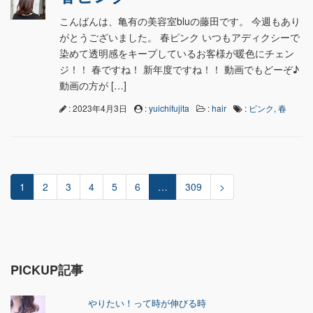
こんばんは、亀有の美容室bluの藤田です。 今週もあり
がとうございました。 春ピンク いつもアディクシーで
染めて透明感をキープしているお客様が暖色にチェン
ジ！！ 春ですね！ 新年度ですね！！ 動画でもどーぞ♪
動画の方が […]
: 2023年4月3日
:
yuichifujita
:
hair
:
ピンク
,
春
1
2
3
4
5
6
…
309
>
PICKUP記事
やりたい！って時が伸びる時