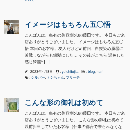
イメージはもちろん五◯悟
こんばんは、亀有の美容室bluの藤田です。 本日もご来
店ありがとうございました。 イメージはもちろん五◯
悟 本日のお客様。友人だけどw 前回、白髪染め履歴に
苦戦しながらも銀髪にした… その後がこちら 退色した
感じ綺麗^ […]
: 2023年4月8日
:
yuichifujita
:
blog
,
hair
:
シルバー
,
トシちゃん
,
ブリーチ
こんな形の御礼は初めて
こんばんは、亀有の美容室bluの藤田です。 本日もご来
店ありがとうございました。 こんな形の御礼は初めて
以前担当していたお客様（仕事の都合で来られなくな