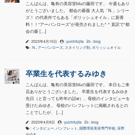
こんばんは、亀有の美容室bluの藤田です。 今週もあり
がとうございました。 都会の薔薇 大人気「N.」シリー
ズ！ の代表作でもある「ポリッシュオイル」に新香
料！！“アーバンローズ”が発売されました^ ^ 直訳で“都
会の薔 […]
: 2023年4月10日
:
yuichifujita
:
blog
:
N.
,
アーバンローズ
,
スタイリング剤
,
ポリッシュオイル
卒業生を代表するみゆき
こんばんは、亀有の美容室bluの藤田です。 本日もご来
店ありがとうございました。 卒業生を代表するみゆき
先日（と言っても昨年の話w）、母校のインタビューを
受けたみゆき。 母校のパンフレットに掲載されるとの
ことでしたが、 […]
: 2023年4月9日
:
yuichifujita
:
blog
:
インタビュー
,
パンフレット
,
国際理容美容専門学校
,
笹野
みゆき