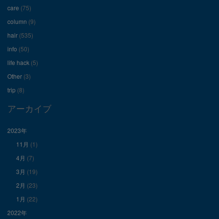
care
(75)
ー
ー
ー
column
(9)
hair
(535)
ル
ル
ル
info
(50)
を
を
を
life hack
(5)
Other
(3)
Facebook
Twitter
Instagram
trip
(8)
で
で
で
アーカイブ
表
表
表
2023年
11月
(1)
示
示
示
4月
(7)
3月
(19)
2月
(23)
1月
(22)
2022年