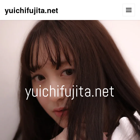
yuichifujita.net
yuichifujita.net