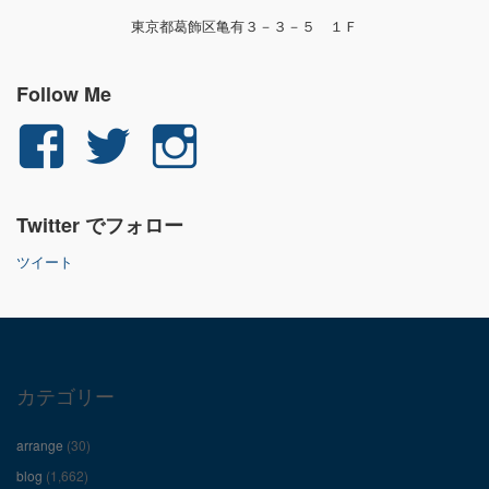
東京都葛飾区亀有３－３－５ １Ｆ
Follow Me
yuichi.fujita.351
yu_1_fjt
yu_1_fjt
さ
さ
さ
Twitter でフォロー
ん
ん
ん
ツイート
の
の
の
プ
プ
プ
ロ
ロ
ロ
カテゴリー
フ
フ
フ
arrange
(30)
ィ
ィ
ィ
blog
(1,662)