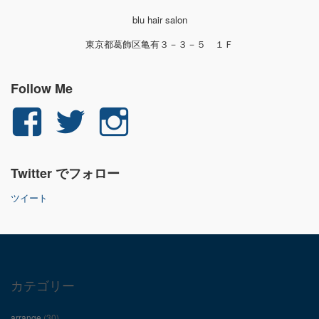
blu hair salon
東京都葛飾区亀有３－３－５ １Ｆ
Follow Me
yuichi.fujita.351
yu_1_fjt
yu_1_fjt
さ
さ
さ
Twitter でフォロー
ん
ん
ん
ツイート
の
の
の
プ
プ
プ
ロ
ロ
ロ
カテゴリー
フ
フ
フ
arrange
(30)