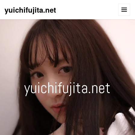
yuichifujita.net
yuichifujita.net