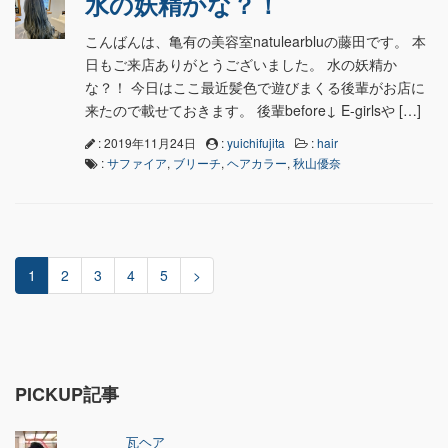
水の妖精かな？！
こんばんは、亀有の美容室natulearbluの藤田です。 本
日もご来店ありがとうございました。 水の妖精か
な？！ 今日はここ最近髪色で遊びまくる後輩がお店に
来たので載せておきます。 後輩before↓ E-girlsや […]
: 2019年11月24日
:
yuichifujita
:
hair
:
サファイア
,
ブリーチ
,
ヘアカラー
,
秋山優奈
1
2
3
4
5
>
PICKUP記事
瓦ヘア