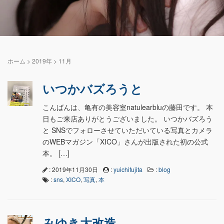
ホーム
>
2019年
>
11月
いつかバズろうと
こんばんは、亀有の美容室natulearbluの藤田です。 本
日もご来店ありがとうございました。 いつかバズろう
と SNSでフォローさせていただいている写真とカメラ
のWEBマガジン「XICO」さんが出版された初の公式
本。 […]
: 2019年11月30日
:
yuichifujita
:
blog
:
sns
,
XICO
,
写真
,
本
みゆき大改造