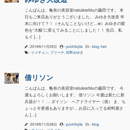
こんばんは、亀有の美容室natulearbluの藤田です。 本
日もご来店ありがとうございました。 みゆき大改造 年
末に向けて？！（そんなことないけど…w）みゆきの髪
色を“大幅”に変えてみることにしました！！ 先日、私
もイ […]
: 2019年11月29日
:
yuichifujita
:
blog
,
hair
:
イメチェン
,
ブリーチ
,
笹野みゆき
借リソン
こんばんは、亀有の美容室natulearbluの藤田です。 今
週もよろしくお願いします。 借リソン 今週は新たに新
兵器が！！ … ダイソン ヘアドライヤー（借） ま、ち
ょっと今更感もありますが… お店に入ってる材料屋さ
ん […]
: 2019年11月28日
:
yuichifujita
:
blog
:
ダイソン
,
ドライヤー