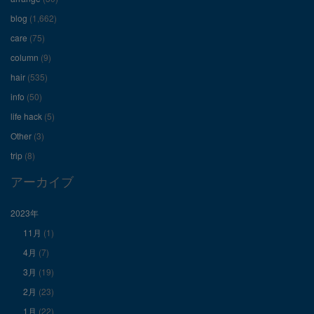
ィ
ィ
ィ
blog
(1,662)
care
(75)
ー
ー
ー
column
(9)
hair
(535)
ル
ル
ル
info
(50)
を
を
を
life hack
(5)
Other
(3)
Facebook
Twitter
Instagram
trip
(8)
で
で
で
アーカイブ
表
表
表
2023年
11月
(1)
示
示
示
4月
(7)
3月
(19)
2月
(23)
1月
(22)