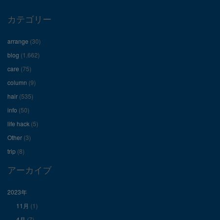
ロ
ロ
ロ
カテゴリー
フ
フ
フ
arrange
(30)
ィ
ィ
ィ
blog
(1,662)
care
(75)
ー
ー
ー
column
(9)
hair
(535)
ル
ル
ル
info
(50)
を
を
を
life hack
(5)
Other
(3)
Facebook
Twitter
Instagram
trip
(8)
で
で
で
アーカイブ
表
表
表
2023年
11月
(1)
示
示
示
4月
(7)