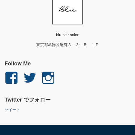
blu hair salon
東京都葛飾区亀有３－３－５ １Ｆ
Follow Me
yuichi.fujita.351
yu_1_fjt
yu_1_fjt
さ
さ
さ
Twitter でフォロー
ん
ん
ん
ツイート
の
の
の
プ
プ
プ