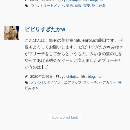
:
ツヤ
,
トリートメント
,
増税
,
新規
,
需要
,
駆け込み
ビビりすぎたかw
こんばんは、亀有の美容室natulearbluの藤田です。 今
週もよろしくお願いします。 ビビりすぎたかw みゆき
がブリーチをしてからというもの、みゆきの髪の毛を
やってあげる機会がぐーんと増えましたw ブリーチと
いうのは […]
: 2020年2月6日
:
yuichifujita
:
blog
,
hair
:
オレンジ
,
ダイソン エアラップ
,
ブリーチ
,
ヘアカラー
,
笹
野みゆき