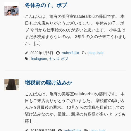
冬休みの子、ボブ
こんばんは、亀有の美容室natulearbluの藤田です。 本
日もご来店ありがとうございました。 冬休みの子、ボ
ブ 今日から仕事始めの方が多いと思います。 小学生は
まだ学校始まらないのね。 3年生の女の子来てくれまし
た。 […]
: 2020年1月6日
:
yuichifujita
:
blog
,
hair
:
instagram
,
キッズ
,
ボブ
増税前の駆け込みか
こんばんは、亀有の美容室natulearbluの藤田です。 本
日もご来店ありがとうございました。 増税前の駆け込
みか 9月最後の週末。 10月からの増税を目前にしての
駆け込みなのか、最近… 新規のお客様が多い とっても
嬉 […]
: 2019年9月29日
:
yuichifujita
:
blog
,
hair