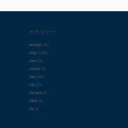
カテゴリー
arrange
(30)
blog
(1,662)
care
(75)
column
(9)
hair
(535)
info
(50)
life hack
(5)
Other
(3)
trip
(8)