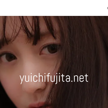
yuichifujita.net