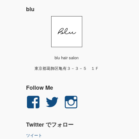
blu
blu hair salon
東京都葛飾区亀有３－３－５ １Ｆ
Follow Me
yuichi.fujita.351
yu_1_fjt
yu_1_fjt
さ
さ
さ
Twitter でフォロー
ん
ん
ん
ツイート