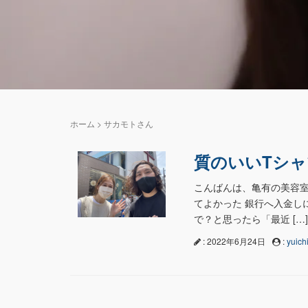
ホーム
>
サカモトさん
質のいいTシ
こんばんは、亀有の美容室
てよかった 銀行へ入金し
で？と思ったら「最近 […]
: 2022年6月24日
:
yuichi