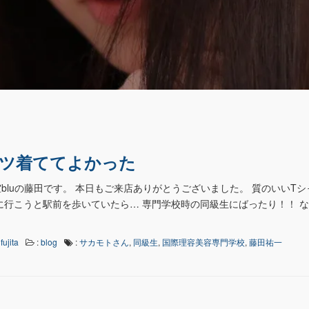
ャツ着ててよかった
bluの藤田です。 本日もご来店ありがとうございました。 質のいいTシ
に行こうと駅前を歩いていたら… 専門学校時の同級生にばったり！！ 
fujita
:
blog
:
サカモトさん
,
同級生
,
国際理容美容専門学校
,
藤田祐一