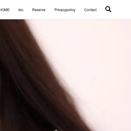
HOME
blu
Reserve
Privacypolicy
Contact