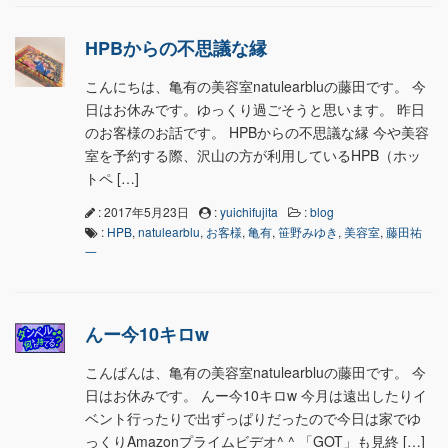
HPBからの不思議な縁
こんにちは、亀有の美容室natulearbluの藤田です。 今
日はお休みです。ゆっくり過ごそうと思います。 昨日
のお客様のお話です。 HPBからの不思議な縁 今や美容
室を予約する際、沢山の方が利用しているHPB（ホッ
トペ […]
: 2017年5月23日
:
yuichifujita
:
blog
:
HPB
,
natulearblu
,
お客様
,
亀有
,
笹野みゆき
,
美容室
,
藤田祐
一
んー今10キロw
こんばんは、亀有の美容室natulearbluの藤田です。 今
日はお休みです。 んー今10キロw 今月は遠出したりイ
ベント行ったりで出ずっぱりだったので今日は家でゆ
っくりAmazonプライムビデオ^ ^ 「GOT」も見終 […]