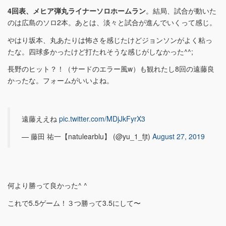
4回表、メヒア弾丸ライナーソロホームラン
。結局、試合が動いた
のは広島のソロ2本。あとは、淡々と試合が進んでいくって感じ。
やはり坂本、丸あたりは怖さを感じたけどジョンソンがよく粘っ
たな。四球多かったけど打たれそうな感じがしなかった^^;
長野のヒット？！（サードのエラー風w）も観れたし8回の遠藤良
かったな。フォームがいいよね。
遠藤ええね
pic.twitter.com/MDjJkFyrX3
— 藤田 祐一【natulearblu】 (@yu_1_fjt)
August 27, 2019
何より勝って良かった^ ^
これで5.5ゲーム！３つ勝って3.5にして〜