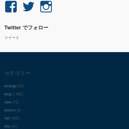
yuichi.fujita.351
yu_1_fjt
yu_1_fjt
さ
さ
さ
Twitter でフォロー
ん
ん
ん
ツイート
の
の
の
プ
プ
プ
ロ
ロ
ロ
カテゴリー
フ
フ
フ
arrange
(30)
ィ
ィ
ィ
blog
(1,662)
care
(75)
ー
ー
ー
column
(9)
hair
(535)
ル
ル
ル
info
(50)