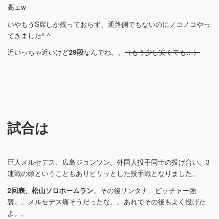
高ェw
いやもうS席しか残っておらず、通路側でもないのにノコノコやっ
てきました^ ^
近いっちゃ近いけど
29段
なんでね。。
（もう少し安くても…）
試合は
巨人メルセデス、広島ジョンソン。外国人投手同士の投げ合い。3
連戦の頭ということもありピリッとした投手戦となりました。
2回表、松山ソロホームラン
。その後サンタナ、ピッチャー強
襲。。メルセデス痛そうだったな。。あれでその後もよく投げた
よ。。