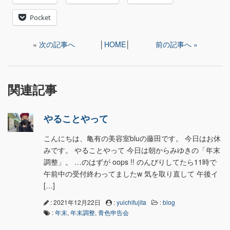
Pocket
«
次の記事へ
│
HOME
│
前の記事へ »
関連記事
やることやって
こんにちは、亀有の美容室bluの藤田です。 今日はお休
みです。 やることやって 今日は朝からみゆきの「年末
調整」。 …のはずが oops !! のんびりしてたら11時で
午前中の受付終わってましたw 気を取り直して 午後イ
[…]
: 2021年12月22日
:
yuichifujita
:
blog
:
年末
,
年末調整
,
青色申告会