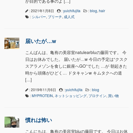
が目的である事のよ […]
: 2021年1月8日
:
yuichifujita
:
blog
,
hair
:
シルバー
,
ブリーチ
,
成人式
届いたが…w
こんばんは、亀有の美容室natulearbluの藤田です。 今
日はお休みでした。 届いたが…w 今日の予定は“クスク
スアラメゾンを食しに銀座へGO”でした …が 朝起きた
時から頭痛がひどく… ドタキャンw キムタクへの道
[…]
: 2019年11月6日
:
yuichifujita
:
blog
:
MYPROTEIN
,
ネットショッピング
,
プロテイン
,
買い物
慣れは怖い
こんにちは、亀有の美容室bluの藤田です。 今日はお休