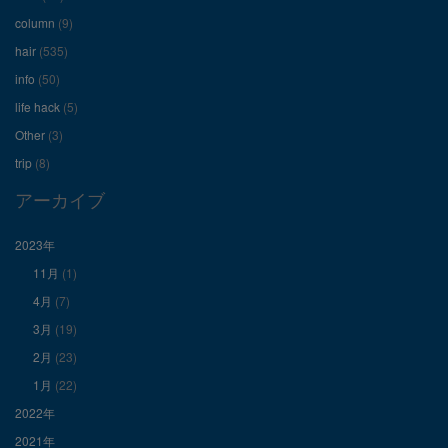
ー
ー
ー
column
(9)
hair
(535)
ル
ル
ル
info
(50)
を
を
を
life hack
(5)
Other
(3)
Facebook
Twitter
Instagram
trip
(8)
で
で
で
アーカイブ
表
表
表
2023年
11月
(1)
示
示
示
4月
(7)
3月
(19)
2月
(23)
1月
(22)
2022年
2021年