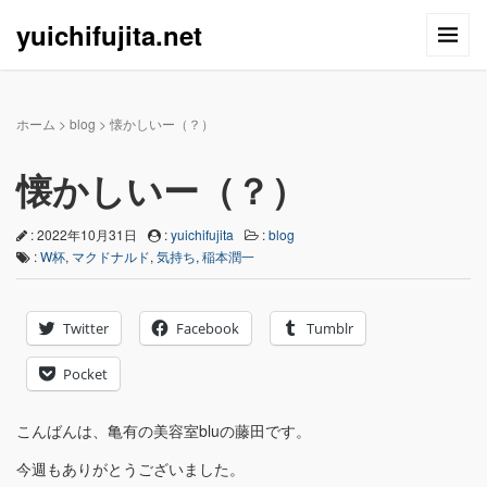
yuichifujita.net
ホーム
>
blog
>
懐かしいー（？）
懐かしいー（？）
: 2022年10月31日
:
yuichifujita
:
blog
:
W杯
,
マクドナルド
,
気持ち
,
稲本潤一
Twitter
Facebook
Tumblr
Pocket
こんばんは、亀有の美容室bluの藤田です。
今週もありがとうございました。