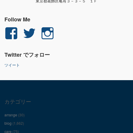
東京都葛飾区亀有３－３－５ １Ｆ
Follow Me
yuichi.fujita.351
yu_1_fjt
yu_1_fjt
さ
さ
さ
Twitter でフォロー
ん
ん
ん
ツイート
の
の
の
プ
プ
プ
ロ
ロ
ロ
カテゴリー
フ
フ
フ
arrange
(30)
ィ
ィ
ィ
blog
(1,662)
care
(75)