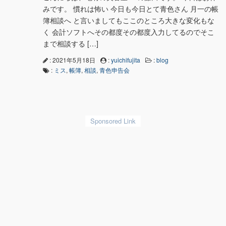
みです。 慣れは怖い 今日も今日とて青色さん 月一の帳
簿相談へ と言いましてもここのところ大きな変化もな
く 会計ソフトへその都度その都度入力してるのでそこ
まで相談する […]
: 2021年5月18日
:
yuichifujita
:
blog
:
ミス
,
帳簿
,
相談
,
青色申告会