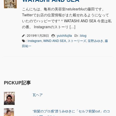
こんにちは、亀有の美容室natulearbluの藤田です。
Twitterでお店の位置情報がまた載せれるようになって
いたのでハッピーです^ ^ WATASHI AND SEA 今度は私
の番。 Instagramのストーリ […]
: 2019年1月28日
:
yuichifujita
:
blog
:
instagram
,
WIND AND SEA
,
ストーリーズ
,
笹野みゆき
,
藤
田祐一
PICKUP記事
瓦ヘア
“前髪のプロ感”漂うみゆきに「セルフ前髪cut」のコ