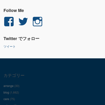
Follow Me
yuichi.fujita.351
yu_1_fjt
yu_1_fjt
さ
さ
さ
Twitter でフォロー
ん
ん
ん
ツイート
の
の
の
プ
プ
プ
ロ
ロ
ロ
カテゴリー
フ
フ
フ
arrange
(30)
ィ
ィ
ィ
blog
(1,662)
care
(75)