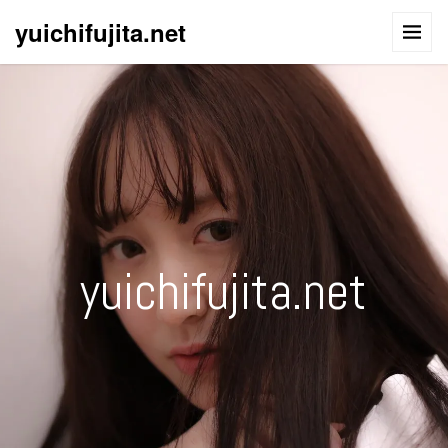
yuichifujita.net
yuichifujita.net