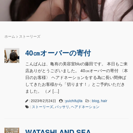
ホーム
>
ストーリーズ
40㎝オーバーの寄付
こんばんは、亀有の美容室bluの藤田です。 本日もご来
店ありがとうございました。 40㎝オーバーの寄付 〈本
日のお客様〉 ヘアドネーションをする為に長い間伸ば
してきたお客様から「切ります！」とご予約いただき
ました。 （メ […]
: 2023年2月24日
:
yuichifujita
:
blog
,
hair
:
ストーリーズ
,
バッサリ
,
ヘアドネーション
WATASHI AND SEA