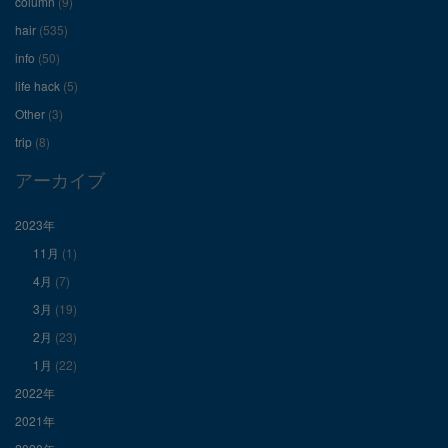
ー
ー
ー
column
(9)
hair
(535)
ル
ル
ル
info
(50)
を
を
を
life hack
(5)
Other
(3)
Facebook
Twitter
Instagram
trip
(8)
で
で
で
アーカイブ
表
表
表
2023年
11月
(1)
示
示
示
4月
(7)
3月
(19)
2月
(23)
1月
(22)
2022年
2021年