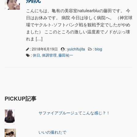
こんにちは、亀有の美容室natulearbluの藤田です。 今
日はお休みです。 病院 今日は珍しく病院へ。 （神宮球
場でヤクルト-ソフトバンク戦を観戦予定でしたがやめ
ました） ここのところの激しい温度差でノドがぶっ壊
れま […]
: 2018年6月19日
:
yuichifujita
:
blog
:
休日
,
体調管理
,
藤田祐一
PICKUP記事
サファイアブルージュてこんな感じ？！
いいの撮れたで