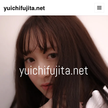
yuichifujita.net
yuichifujita.net