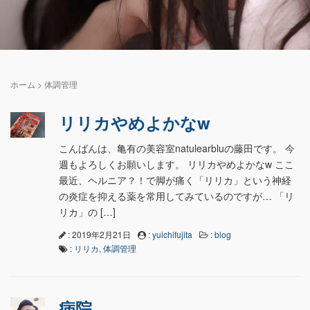
ホーム
>
体調管理
リリカやめよかなw
こんばんは、亀有の美容室natulearbluの藤田です。 今
週もよろしくお願いします。 リリカやめよかなw ここ
最近、ヘルニア？！で脚が痛く「リリカ」という神経
の炎症を抑える薬を常用してみているのですが… 「リ
リカ」の […]
: 2019年2月21日
:
yuichifujita
:
blog
:
リリカ
,
体調管理
病院