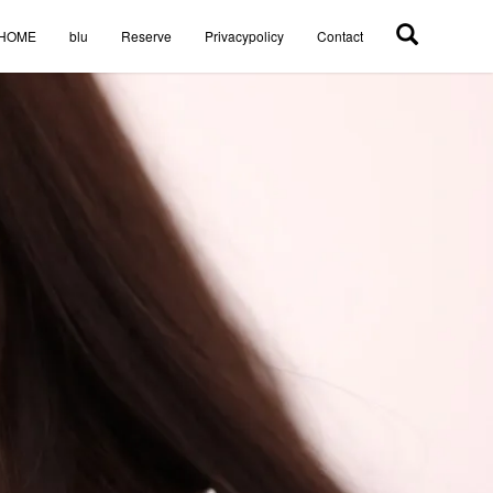
HOME
blu
Reserve
Privacypolicy
Contact