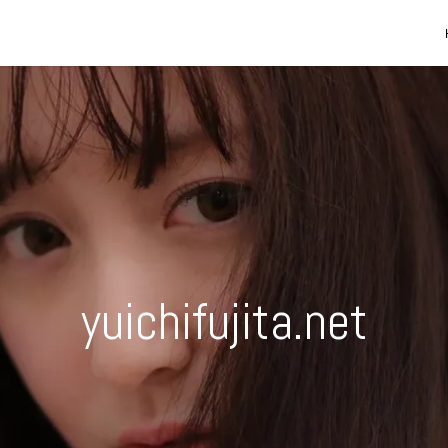
yuichifujita.net