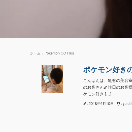
ホーム
>
Pokémon GO Plus
ポケモン好き
こんばんは、亀有の美容室n
のお客さんw 昨日のお客
ケモン好き […]
: 2018年6月10日
:
yuichi