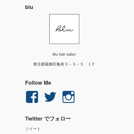
blu
blu hair salon
東京都葛飾区亀有３－３－５ １Ｆ
Follow Me
yuichi.fujita.351
yu_1_fjt
yu_1_fjt
さ
さ
さ
Twitter でフォロー
ん
ん
ん
ツイート