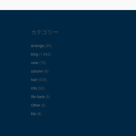
カテゴリー
arrange
(30)
blog
(1,662)
care
(75)
column
(9)
hair
(535)
info
(50)
life hack
(5)
Other
(3)
trip
(8)