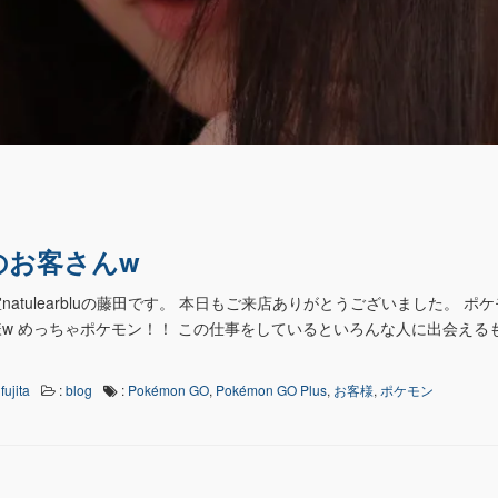
のお客さんw
atulearbluの藤田です。 本日もご来店ありがとうございました。 ポ
様w めっちゃポケモン！！ この仕事をしているといろんな人に出会える
fujita
:
blog
:
Pokémon GO
,
Pokémon GO Plus
,
お客様
,
ポケモン