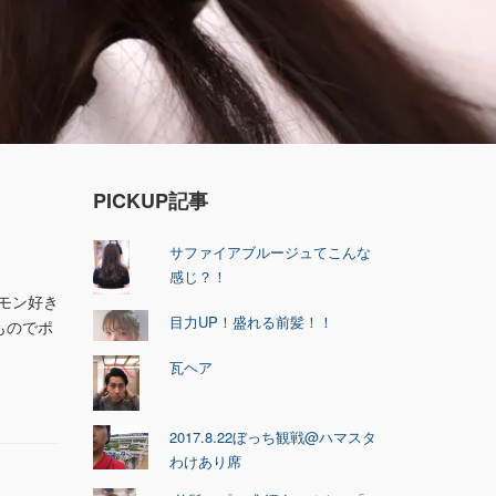
PICKUP記事
サファイアブルージュてこんな
感じ？！
ケモン好き
目力UP！盛れる前髪！！
ものでポ
瓦ヘア
2017.8.22ぼっち観戦@ハマスタ
わけあり席