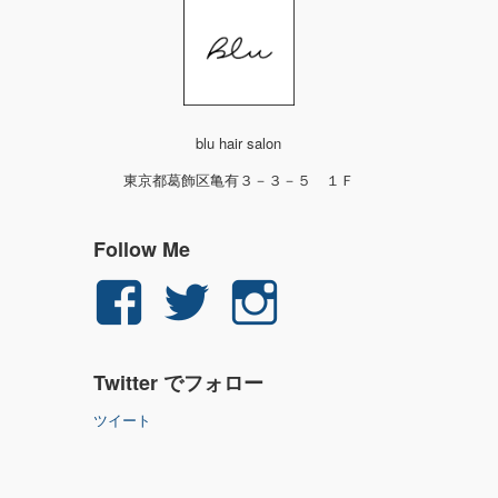
blu hair salon
東京都葛飾区亀有３－３－５ １Ｆ
Follow Me
yuichi.fujita.351
yu_1_fjt
yu_1_fjt
さ
さ
さ
Twitter でフォロー
ん
ん
ん
ツイート
の
の
の