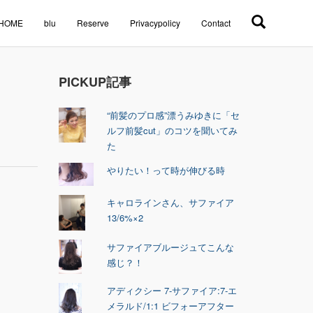
HOME
blu
Reserve
Privacypolicy
Contact
PICKUP記事
“前髪のプロ感”漂うみゆきに「セ
ルフ前髪cut」のコツを聞いてみ
た
やりたい！って時が伸びる時
キャロラインさん、サファイア
13/6%×2
サファイアブルージュてこんな
感じ？！
アディクシー 7-サファイア:7-エ
メラルド/1:1 ビフォーアフター