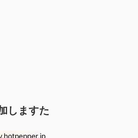
加しますた
。