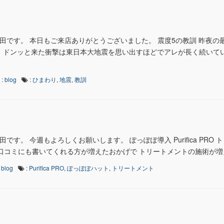
藤田です。 本日もご来店ありがとうございました。 震度5の教訓 昨夜の
。 ドンッと来た衝撃は東日本大地震を思い出すほどでアレが長く続いて
:
blog
:
ひまわり
,
地震
,
教訓
です。 今週もよろしくお願いします。 ぽっぽぽ導入 Purifica PRO 
コミにも書いてくれる方が増えたおかげで トリートメントの施術が増え 
:
blog
:
Purifica PRO
,
ぽっぽぽハット
,
トリートメント