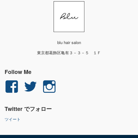
blu hair salon
東京都葛飾区亀有３－３－５ １Ｆ
Follow Me
yuichi.fujita.351
yu_1_fjt
yu_1_fjt
さ
さ
さ
Twitter でフォロー
ん
ん
ん
ツイート
の
の
の