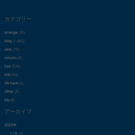
プ
プ
プ
ロ
ロ
ロ
カテゴリー
フ
フ
フ
arrange
(30)
ィ
ィ
ィ
blog
(1,662)
care
(75)
ー
ー
ー
column
(9)
hair
(535)
ル
ル
ル
info
(50)
を
を
を
life hack
(5)
Other
(3)
Facebook
Twitter
Instagram
trip
(8)
で
で
で
アーカイブ
表
表
表
2023年
11月
(1)