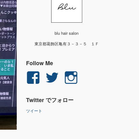
blu hair salon
東京都葛飾区亀有３－３－５ １Ｆ
Follow Me
yuichi.fujita.351
yu_1_fjt
yu_1_fjt
さ
さ
さ
Twitter でフォロー
ん
ん
ん
ツイート
の
の
の
プ
プ
プ