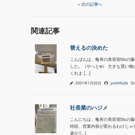
«
次の記事へ
関連記事
替えるの決めた
こんばんは、亀有の美容室bluの
した。（やっとw） 大きな買い
くれま […]
: 2021年1月22日
:
yuichifujita
社長業のハジメ
こんにちは、亀有の美容室bluの
特段、営業内容が変わるわけじゃ
者が […]