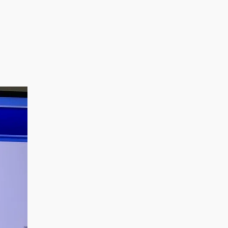
ロ
ロ
ロ
フ
フ
フ
ィ
ィ
ィ
ー
ー
ー
ル
ル
ル
を
を
を
Facebook
Twitter
Instagram
で
で
で
表
表
表
示
示
示