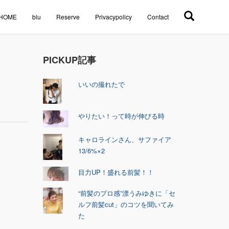
HOME
blu
Reserve
Privacypolicy
Contact
PICKUP記事
いいの撮れたで
やりたい！って時が伸びる時
キャロラインさん、サファイア
13/6%×2
目力UP！盛れる前髪！！
“前髪のプロ感”漂うみゆきに「セ
ルフ前髪cut」のコツを聞いてみ
た