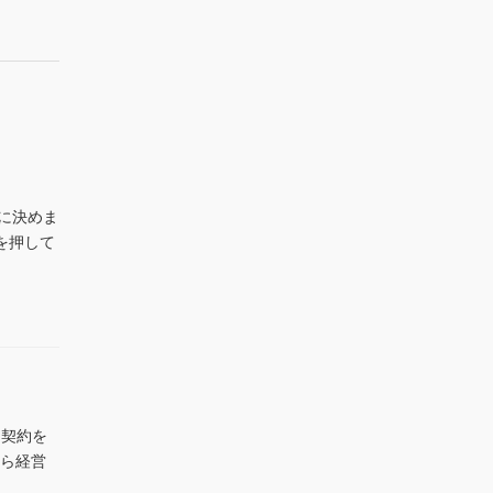
遂に決めま
を押して
 契約を
から経営