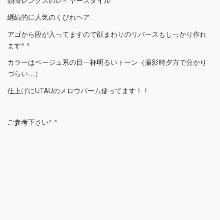
継続的に人気のくびれヘア
アゴから段が入ってますので顔まわりのリバースもしっかり作れ
ます^ ^
カラーはベージュ系の目一杯明るいトーン（撮影時夕方で分かり
づらい…）
仕上げにUTAUのメロウバーム使ってます！！
ご参考下さい^ ^