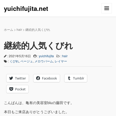
yuichifujita.net
ホーム
>
hair
>
継続的人気くびれ
継続的人気くびれ
: 2021年5月16日
:
yuichifujita
:
hair
:
くびれ
,
ベージュ
,
メロウバーム
,
レイヤー
Twitter
Facebook
Tumblr
Pocket
こんばんは、亀有の美容室bluの藤田です。
本日もご来店ありがとうございました。