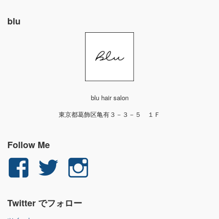
blu
blu hair salon
東京都葛飾区亀有３－３－５ １Ｆ
Follow Me
yuichi.fujita.351
yu_1_fjt
yu_1_fjt
さ
さ
さ
Twitter でフォロー
ん
ん
ん