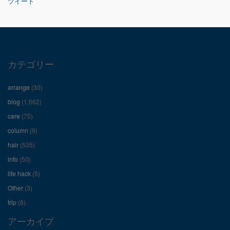
ツイート
の
の
の
プ
プ
プ
ロ
ロ
ロ
カテゴリー
フ
フ
フ
arrange
(30)
ィ
ィ
ィ
blog
(1,662)
care
(75)
ー
ー
ー
column
(9)
hair
(535)
ル
ル
ル
info
(50)
を
を
を
life hack
(5)
Other
(3)
Facebook
Twitter
Instagram
trip
(8)
で
で
で
アーカイブ