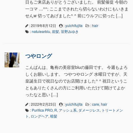
日もご来店ありがとうございました。 前髪催促 今朝の
一コマ …^^; ここまでされたら切らないわけにもいきま
せんw 切ってあげました^ ^ 前にウルフに切った […]
: 2019年8月12日
:
yuichifujita
:
hair
:
natulearblu
,
前髪
,
笹野みゆき
つやロング
こんばんは、亀有の美容室bluの藤田です。 今週もよろ
しくお願いします。 つやつやロング 水曜日ですが、天
皇誕生日で祝日なのでお店開けました^ ^ 祝日というこ
ともありたくさんの方にご利用いただけて開けてよか
ったなと思い […]
: 2022年2月23日
:
yuichifujita
:
care
,
hair
:
Purifica PRO
,
R
,
アッシュ系
,
ダメージレス
,
トリートメン
ト
,
ロングヘア
,
暗髪