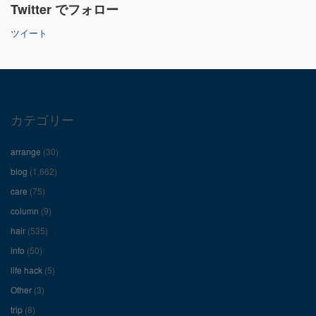
Twitter でフォロー
ん
ん
ん
ツイート
の
の
の
プ
プ
プ
ロ
ロ
ロ
カテゴリー
フ
フ
フ
arrange
(30)
ィ
ィ
ィ
blog
(1,662)
care
(75)
ー
ー
ー
column
(9)
hair
(535)
ル
ル
ル
info
(50)
を
を
を
life hack
(5)
Other
(3)
Facebook
Twitter
Instagram
trip
(8)