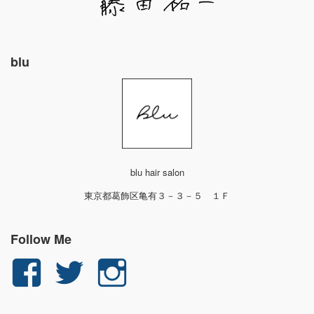
blu
blu hair salon
東京都葛飾区亀有３－３－５ １Ｆ
Follow Me
yuichi.fujita.351
yu_1_fjt
yu_1_fjt
さ
さ
さ