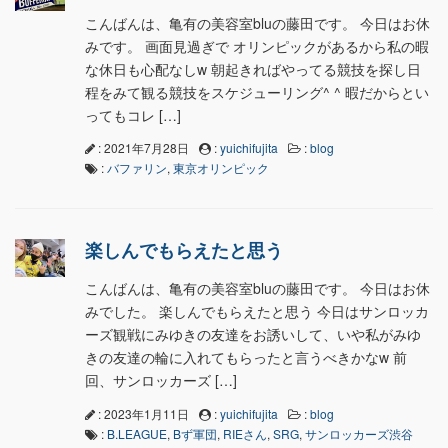
こんばんは、亀有の美容室bluの藤田です。 今日はお休
みです。 画面見過ぎで オリンピックがあるから私の暇
な休日も心配なしw 朝起きればやってる競技を探し日
程をみて観る競技をスケジューリング^ ^ 暇だからとい
ってもコレ […]
: 2021年7月28日
:
yuichifujita
:
blog
:
バファリン
,
東京オリンピック
楽しんでもらえたと思う
こんばんは、亀有の美容室bluの藤田です。 今日はお休
みでした。 楽しんでもらえたと思う 今日はサンロッカ
ーズ観戦にみゆきの友達をお誘いして、いや私がみゆ
きの友達の輪に入れてもらったと言うべきかなw 前
回、サンロッカーズ […]
: 2023年1月11日
:
yuichifujita
:
blog
:
B.LEAGUE
,
Bず軍団
,
RIEさん
,
SRG
,
サンロッカーズ渋谷