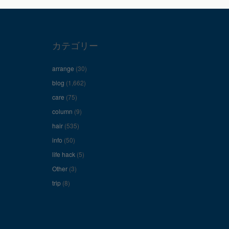
カテゴリー
arrange
(30)
blog
(1,662)
care
(75)
column
(9)
hair
(535)
info
(50)
life hack
(5)
Other
(3)
trip
(8)