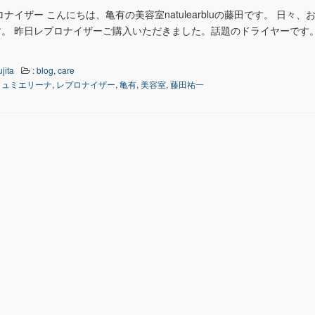
ナイザー こんにちは、亀有の美容室natulearbluの藤田です。 日々、
。 昨日レプロナイザーご購入いただきました。話題のドライヤーです。
ujita
:
blog
,
care
リュミエリーナ
,
レプロナイザー
,
亀有
,
美容室
,
藤田祐一