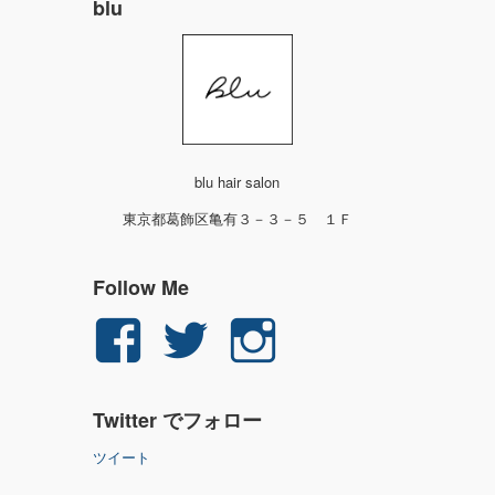
blu
blu hair salon
東京都葛飾区亀有３－３－５ １Ｆ
Follow Me
yuichi.fujita.351
yu_1_fjt
yu_1_fjt
さ
さ
さ
Twitter でフォロー
ん
ん
ん
ツイート
の
の
の