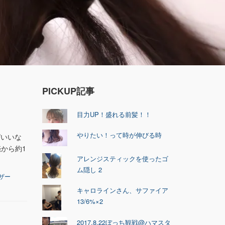
PICKUP記事
目力UP！盛れる前髪！！
やりたい！って時が伸びる時
ぱいいな
から約1
アレンジスティックを使ったゴ
ム隠し 2
ザー
キャロラインさん、サファイア
13/6%×2
2017.8.22ぼっち観戦@ハマスタ