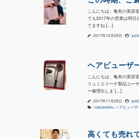
こんにちは、亀有の美容室n
ても2017年の営業は明
てますね […]
: 2017年12月29日
:
yuic
ヘアビューザ
こんにちは、亀有の美容室n
リュミエリーナ製品ユーザ
ー修理出しま […]
: 2017年11月29日
:
yuic
:
natulearblu
,
ヘアビューザ
高くても売れ