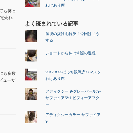
わけあり席
いても笑っ
家電売れ
よく読まれている記事
産後の抜け毛解決！今回はこう
する
ショートから伸ばす際の過程
2017.8.22ぼっち観戦@ハマスタ
様にも多数
わけあり席
ビューザ
アディクシー 9-グレーパール:9-
サファイア/2:1 ビフォーアフタ
ー
アディクシーカラー サファイア
9