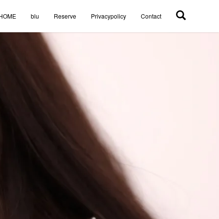
HOME
blu
Reserve
Privacypolicy
Contact