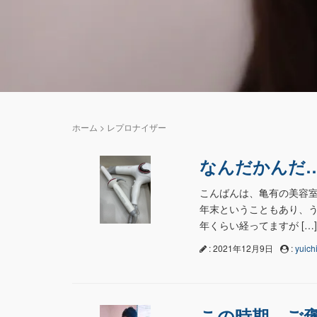
ホーム
>
レプロナイザー
なんだかんだ
こんばんは、亀有の美容室
年末ということもあり、う
年くらい経ってますが […]
: 2021年12月9日
:
yuichi
この時期、ご