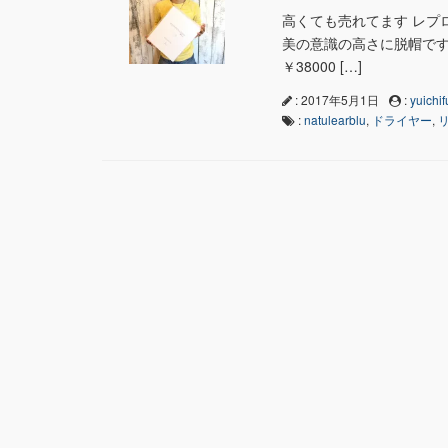
高くても売れてます レプロ
美の意識の高さに脱帽です
￥38000 […]
: 2017年5月1日
:
yuichif
:
natulearblu
,
ドライヤー
,