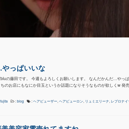
…やっぱいいな
bluの藤田です。 今週もよろしくお願いします。 なんだかんだ…やっ
ちのお店にもなにか目玉というか話題になりそうなものが欲しくw 発売
fujita
:
blog
:
ヘアビューザー
,
ヘアビューロン
,
リュミエリーナ
,
レプロナイ
褒美美容家電売れてますね。