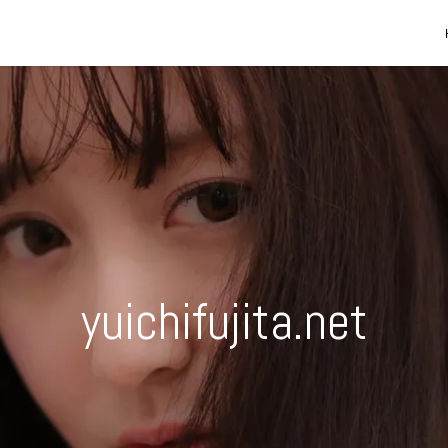
yuichifujita.net