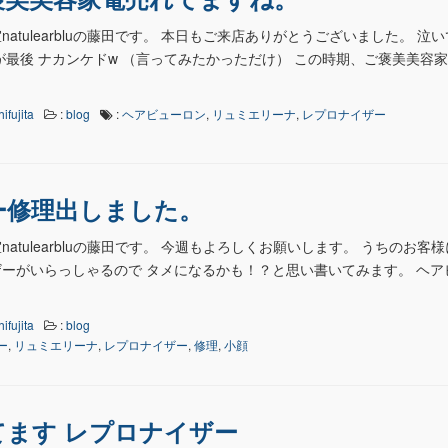
atulearbluの藤田です。 本日もご来店ありがとうございました。 泣
日が最後 ナカンケドw （言ってみたかっただけ） この時期、ご褒美美容
hifujita
:
blog
:
ヘアビューロン
,
リュミエリーナ
,
レプロナイザー
ー修理出しました。
atulearbluの藤田です。 今週もよろしくお願いします。 うちのお客
ーがいらっしゃるので タメになるかも！？と思い書いてみます。 ヘア
hifujita
:
blog
ー
,
リュミエリーナ
,
レプロナイザー
,
修理
,
小顔
てます レプロナイザー