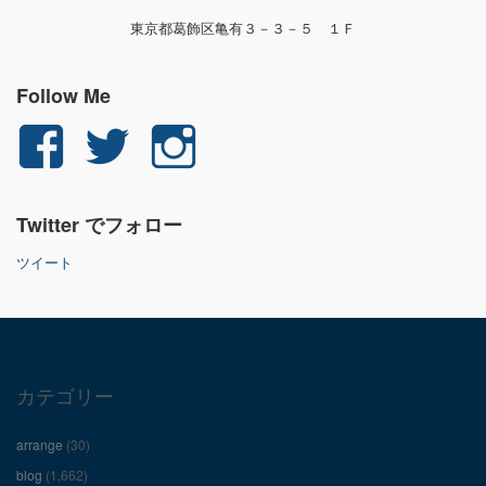
東京都葛飾区亀有３－３－５ １Ｆ
Follow Me
yuichi.fujita.351
yu_1_fjt
yu_1_fjt
さ
さ
さ
Twitter でフォロー
ん
ん
ん
ツイート
の
の
の
プ
プ
プ
ロ
ロ
ロ
カテゴリー
フ
フ
フ
arrange
(30)
ィ
ィ
ィ
blog
(1,662)