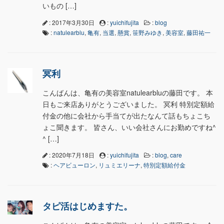
いもの […]
: 2017年3月30日
:
yuichifujita
:
blog
:
natulearblu
,
亀有
,
当選
,
懸賞
,
笹野みゆき
,
美容室
,
藤田祐一
冥利
こんばんは、亀有の美容室natulearbluの藤田です。 本
日もご来店ありがとうございました。 冥利 特別定額給
付金の他に会社から手当てが出たなんて話もちょこち
ょこ聞きます。 皆さん、いい会社さんにお勤めですね^
^ […]
: 2020年7月18日
:
yuichifujita
:
blog
,
care
:
ヘアビューロン
,
リュミエリーナ
,
特別定額給付金
タピ活はじめますた。