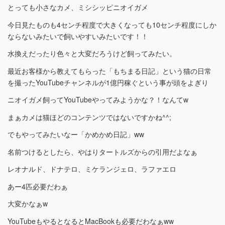
とっても小さなカメ、ミシシッピニオイガメ
今日見たものも4センチ程度で大きくなっても10センチ程度にしか
ならないみたいで飼いやすいみたいです！！
水換えだったり色々と大変だろうけど飼ってみたい。
最近お客様から教えてもらった「もちまる日記」という猫の日常
を撮ったYouTubeチャンネルが1億円稼ぐという事が頭をよぎり
ニオイガメ飼ってYouTubeやってみようかな？！なんてw
まぁカメは猫ほどのコンテンツではないですかね^^;
でもやってみたいなー「かめかめ日記」ww
名前つけるとしたら、やはりタートルズからの引用だよなぁ
レオナルド、ドナテロ、ミケランジェロ、ラファエロ
あー4匹必要だわぁ
大変かなぁw
YouTubeもやるとなるとMacBookも必要だわなぁww