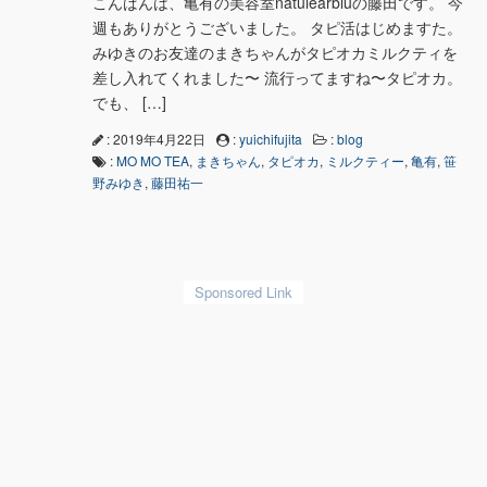
こんばんは、亀有の美容室natulearbluの藤田です。 今
週もありがとうございました。 タピ活はじめますた。
みゆきのお友達のまきちゃんがタピオカミルクティを
差し入れてくれました〜 流行ってますね〜タピオカ。
でも、 […]
: 2019年4月22日
:
yuichifujita
:
blog
:
MO MO TEA
,
まきちゃん
,
タピオカ
,
ミルクティー
,
亀有
,
笹
野みゆき
,
藤田祐一