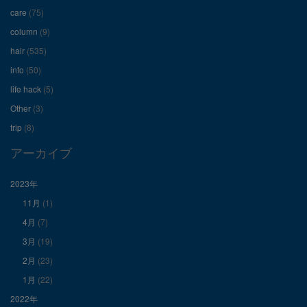
care
(75)
ー
ー
ー
column
(9)
hair
(535)
ル
ル
ル
info
(50)
を
を
を
life hack
(5)
Other
(3)
Facebook
Twitter
Instagram
trip
(8)
で
で
で
アーカイブ
表
表
表
2023年
11月
(1)
示
示
示
4月
(7)
3月
(19)
2月
(23)
1月
(22)
2022年