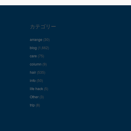
カテゴリー
arrange
(30)
blog
(1,662)
care
(75)
column
(9)
hair
(535)
info
(50)
life hack
(5)
Other
(3)
trip
(8)