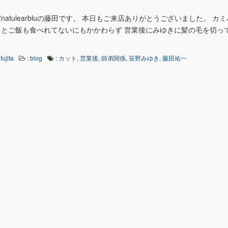
atulearbluの藤田です。 本日もご来店ありがとうございました。 カミ
とご飯も食べれてないにもかかわらず 営業後にみゆきに髪の毛を切っ
fujita
:
blog
:
カット
,
営業後
,
師弟関係
,
笹野みゆき
,
藤田祐一