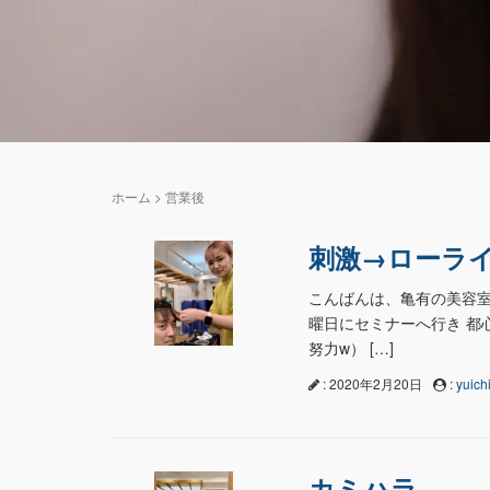
ホーム
>
営業後
刺激→ローラ
こんばんは、亀有の美容室n
曜日にセミナーへ行き 都
努力w） […]
: 2020年2月20日
:
yuichi
カミハラ