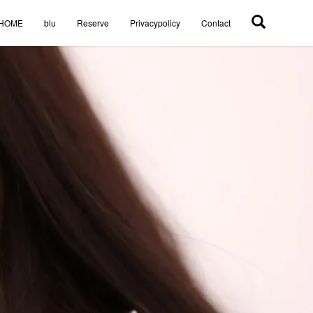
HOME
blu
Reserve
Privacypolicy
Contact