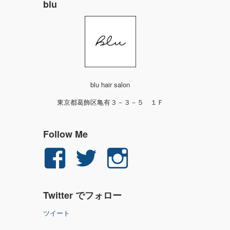
blu
blu hair salon
東京都葛飾区亀有３－３－５ １Ｆ
Follow Me
yuichi.fujita.351
yu_1_fjt
yu_1_fjt
さ
さ
さ
Twitter でフォロー
ん
ん
ん
ツイート
の
の
の