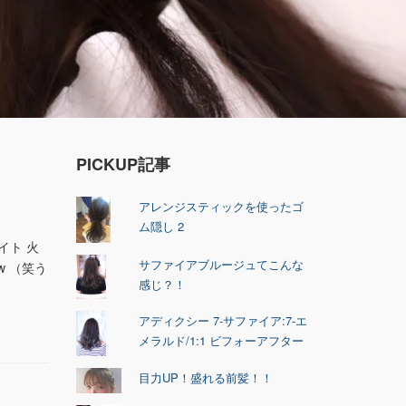
PICKUP記事
アレンジスティックを使ったゴ
ム隠し 2
イト 火
サファイアブルージュてこんな
 （笑う
感じ？！
アディクシー 7-サファイア:7-エ
メラルド/1:1 ビフォーアフター
目力UP！盛れる前髪！！