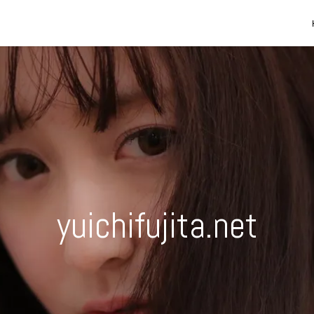
yuichifujita.net