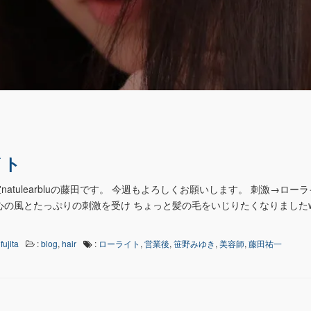
イト
atulearbluの藤田です。 今週もよろしくお願いします。 刺激→ローラ
心の風とたっぷりの刺激を受け ちょっと髪の毛をいじりたくなりましたw
fujita
:
blog
,
hair
:
ローライト
,
営業後
,
笹野みゆき
,
美容師
,
藤田祐一