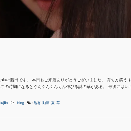
bluの藤田です。 本日もご来店ありがとうございました。 育ち方笑う 
この時期になるとぐんぐんぐんぐん伸びる謎の草がある。 最後にはい
fujita
:
blog
:
亀有
,
動画
,
夏
,
草