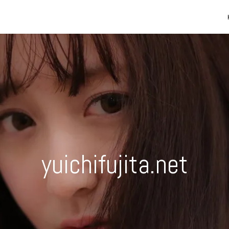
yuichifujita.net