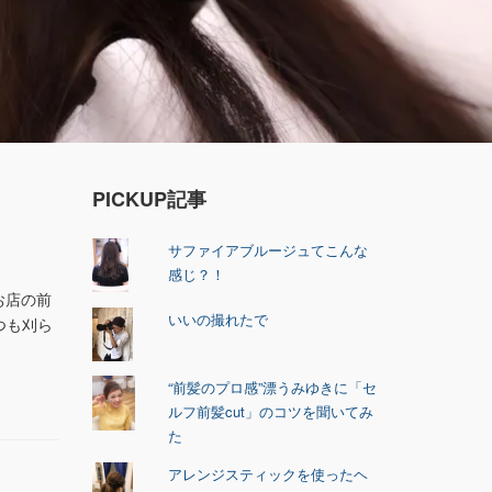
PICKUP記事
サファイアブルージュてこんな
感じ？！
お店の前
いいの撮れたで
つも刈ら
“前髪のプロ感”漂うみゆきに「セ
ルフ前髪cut」のコツを聞いてみ
た
アレンジスティックを使ったヘ