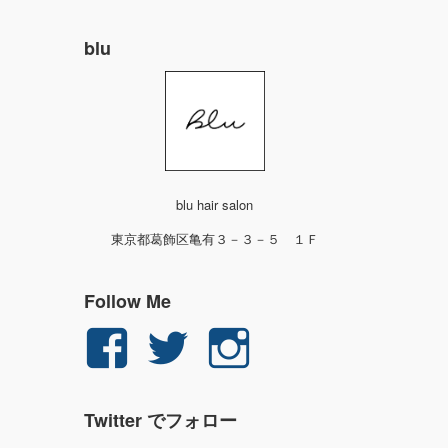
blu
blu hair salon
東京都葛飾区亀有３－３－５ １Ｆ
Follow Me
yuichi.fujita.351
yu_1_fjt
yu_1_fjt
さ
さ
さ
Twitter でフォロー
ん
ん
ん