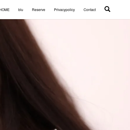
HOME
blu
Reserve
Privacypolicy
Contact