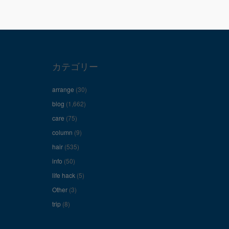
カテゴリー
arrange
(30)
blog
(1,662)
care
(75)
column
(9)
hair
(535)
info
(50)
life hack
(5)
Other
(3)
trip
(8)