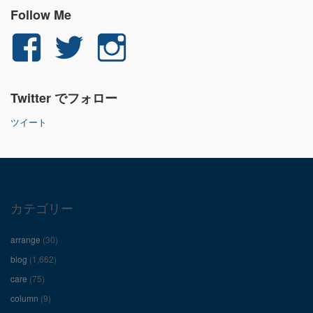
Follow Me
yuichi.fujita.351
yu_1_fjt
yu_1_fjt
さ
さ
さ
Twitter でフォロー
ん
ん
ん
ツイート
の
の
の
プ
プ
プ
ロ
ロ
ロ
カテゴリー
フ
フ
フ
arrange
(30)
ィ
ィ
ィ
blog
(1,662)
care
(75)
ー
ー
ー
column
(9)