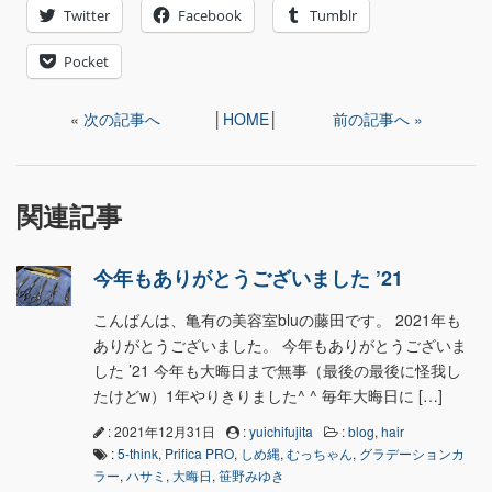
Twitter
Facebook
Tumblr
Pocket
«
次の記事へ
│
HOME
│
前の記事へ »
関連記事
今年もありがとうございました ’21
こんばんは、亀有の美容室bluの藤田です。 2021年も
ありがとうございました。 今年もありがとうございま
した ’21 今年も大晦日まで無事（最後の最後に怪我し
たけどw）1年やりきりました^ ^ 毎年大晦日に […]
: 2021年12月31日
:
yuichifujita
:
blog
,
hair
:
5-think
,
Prifica PRO
,
しめ縄
,
むっちゃん
,
グラデーションカ
ラー
,
ハサミ
,
大晦日
,
笹野みゆき