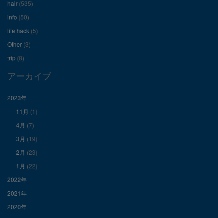
hair
(535)
ル
ル
ル
info
(50)
を
を
を
life hack
(5)
Other
(3)
Facebook
Twitter
Instagram
trip
(8)
で
で
で
アーカイブ
表
表
表
2023年
11月
(1)
示
示
示
4月
(7)
3月
(19)
2月
(23)
1月
(22)
2022年
2021年
2020年