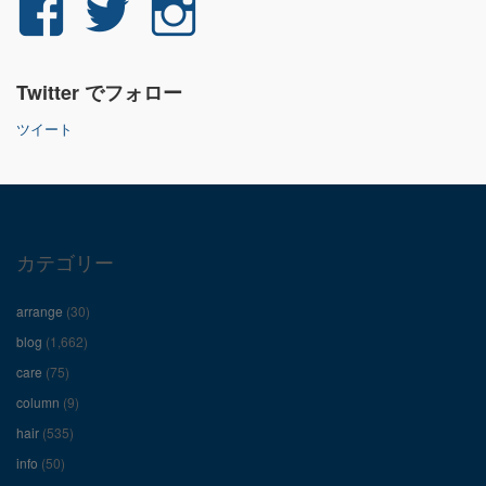
yuichi.fujita.351
yu_1_fjt
yu_1_fjt
さ
さ
さ
Twitter でフォロー
ん
ん
ん
ツイート
の
の
の
プ
プ
プ
ロ
ロ
ロ
カテゴリー
フ
フ
フ
arrange
(30)
ィ
ィ
ィ
blog
(1,662)
care
(75)
ー
ー
ー
column
(9)
hair
(535)
ル
ル
ル
info
(50)