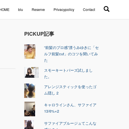
HOME
blu
Reserve
Privacypolicy
Contact
PICKUP記事
“前髪のプロ感”漂うみゆきに「セ
ルフ前髪cut」のコツを聞いてみ
た
スモーキートパーズ試しまし
た。
アレンジスティックを使ったゴ
ム隠し 2
キャロラインさん、サファイア
13/6%×2
サファイアブルージュてこんな