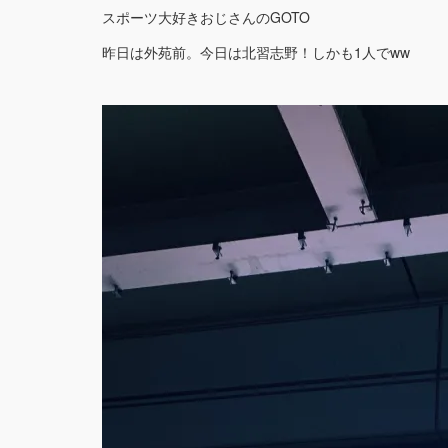
スポーツ大好きおじさんのGOTO
昨日は外苑前。今日は北習志野！しかも1人でww