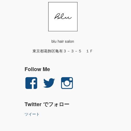
blu hair salon
東京都葛飾区亀有３－３－５ １Ｆ
Follow Me
yuichi.fujita.351
yu_1_fjt
yu_1_fjt
さ
さ
さ
Twitter でフォロー
ん
ん
ん
ツイート
の
の
の