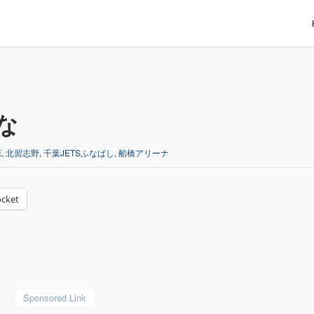
な
E
,
北習志野
,
千葉JETSふなばし
,
船橋アリーナ
cket