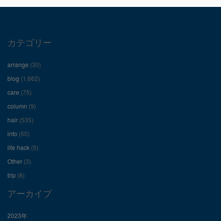
プ
プ
プ
ロ
ロ
ロ
カテゴリー
フ
フ
フ
arrange
(30)
ィ
ィ
ィ
blog
(1,662)
care
(75)
ー
ー
ー
column
(9)
hair
(535)
ル
ル
ル
info
(50)
を
を
を
life hack
(5)
Other
(3)
Facebook
Twitter
Instagram
trip
(8)
で
で
で
アーカイブ
表
表
表
2023年