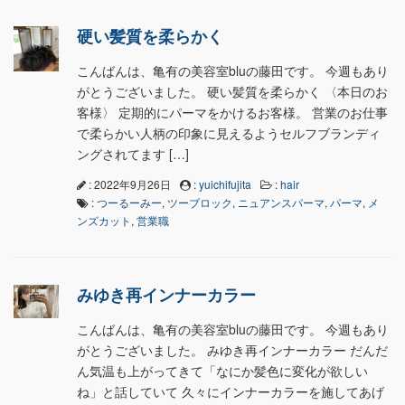
硬い髪質を柔らかく
こんばんは、亀有の美容室bluの藤田です。 今週もあり
がとうございました。 硬い髪質を柔らかく 〈本日のお
客様〉 定期的にパーマをかけるお客様。 営業のお仕事
で柔らかい人柄の印象に見えるようセルフブランディ
ングされてます […]
: 2022年9月26日
:
yuichifujita
:
hair
:
つーるーみー
,
ツーブロック
,
ニュアンスパーマ
,
パーマ
,
メ
ンズカット
,
営業職
みゆき再インナーカラー
こんばんは、亀有の美容室bluの藤田です。 今週もあり
がとうございました。 みゆき再インナーカラー だんだ
ん気温も上がってきて「なにか髪色に変化が欲しい
ね」と話していて 久々にインナーカラーを施してあげ