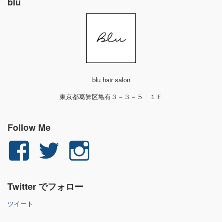
blu
blu hair salon
東京都葛飾区亀有３－３－５ １Ｆ
Follow Me
yuichi.fujita.351
yu_1_fjt
yu_1_fjt
さ
さ
さ
Twitter でフォロー
ん
ん
ん
ツイート
の
の
の