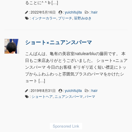
ることに^ ^ b […]
: 2022年5月16日
:
yuichifujita
:
hair
:
インナーカラー
,
ブリーチ
,
笹野みゆき
ショート×ニュアンスパーマ
こんばんは、亀有の美容室natulearbluの藤田です。 本
日もご来店ありがとうございました。 ショート×ニュア
ンスパーマ 今日のお客様 ギリギリ近く短い襟足にトッ
プからふわふわっと雰囲気プラスのパーマをかけたシ
ョート […]
: 2019年8月31日
:
yuichifujita
:
hair
:
ショートヘア
,
ニュアンスパーマ
,
パーマ