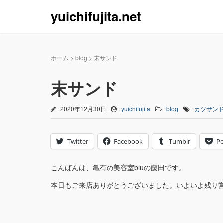
yuichifujita.net
ホーム
>
blog
>
末サンド
末サンド
: 2020年12月30日
:
yuichifujita
:
blog
:
カツサン
Twitter
Facebook
Tumblr
Po
こんばんは、亀有の美容室bluの藤田です。
本日もご来店ありがとうございました。いよいよ残り営