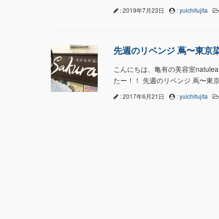
: 2019年7月23日
:
yuichifujita
先週のリベンジ 蔦〜東京染
こんにちは、亀有の美容室natul
たー！！ 先週のリベンジ 蔦〜東京
: 2017年6月21日
:
yuichifujita