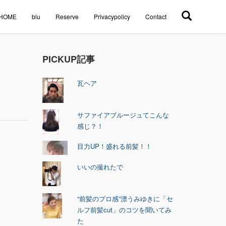
HOME
blu
Reserve
Privacypolicy
Contact
PICKUP記事
瓦ヘア
サファイアブルージュてこんな
感じ？！
目力UP！盛れる前髪！！
いいの撮れたで
“前髪のプロ感”漂うみゆきに「セ
ルフ前髪cut」のコツを聞いてみ
た