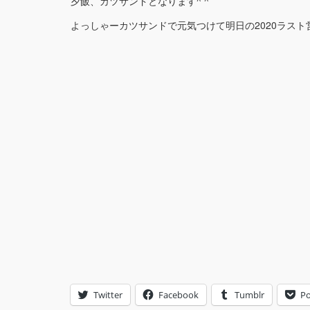
夕飯、カツサンドとなります^ ^
よっしゃーカツサンドで元気つけて明日の2020ラス
Twitter
Facebook
Tumblr
Po