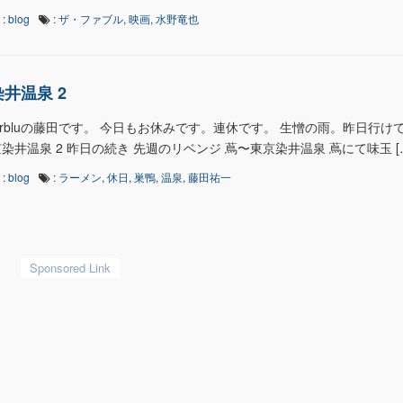
:
blog
:
ザ・ファブル
,
映画
,
水野竜也
井温泉 2
earbluの藤田です。 今日もお休みです。連休です。 生憎の雨。昨日行け
染井温泉 2 昨日の続き 先週のリベンジ 蔦〜東京染井温泉 蔦にて味玉 [
:
blog
:
ラーメン
,
休日
,
巣鴨
,
温泉
,
藤田祐一