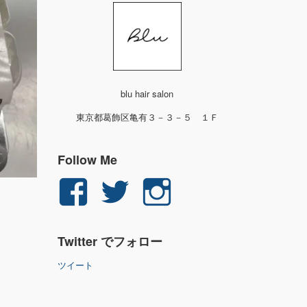
blu hair salon
東京都葛飾区亀有３－３－５ １Ｆ
Follow Me
yuichi.fujita.351
yu_1_fjt
yu_1_fjt
さ
さ
さ
Twitter でフォロー
ん
ん
ん
ツイート
の
の
の