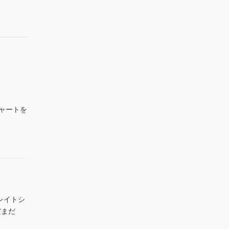
示
示
示
チャートを
、レイトシ
だまだ