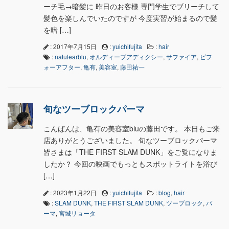
ーチ毛→暗髪に 昨日のお客様 専門学生でブリーチして
髪色を楽しんでいたのですが 今度実習が始まるので髪
を暗 […]
: 2017年7月15日
:
yuichifujita
:
hair
:
natulearblu
,
オルディーブアディクシー
,
サファイア
,
ビフ
ォーアフター
,
亀有
,
美容室
,
藤田祐一
旬なツーブロックパーマ
こんばんは、亀有の美容室bluの藤田です。 本日もご来
店ありがとうございました。 旬なツーブロックパーマ
皆さまは「THE FIRST SLAM DUNK」をご覧になりま
したか？ 今回の映画でもっともスポットライトを浴び
[…]
: 2023年1月22日
:
yuichifujita
:
blog
,
hair
:
SLAM DUNK
,
THE FIRST SLAM DUNK
,
ツーブロック
,
パ
ーマ
,
宮城リョータ