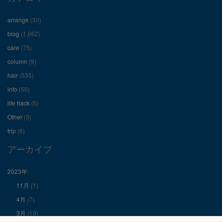
フ
フ
フ
arrange
(30)
ィ
ィ
ィ
blog
(1,662)
care
(75)
ー
ー
ー
column
(9)
hair
(535)
ル
ル
ル
info
(50)
を
を
を
life hack
(5)
Other
(3)
Facebook
Twitter
Instagram
trip
(8)
で
で
で
アーカイブ
表
表
表
2023年
11月
(1)
示
示
示
4月
(7)
3月
(19)