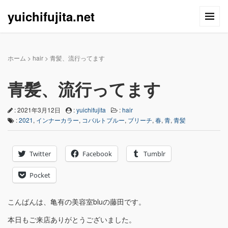
yuichifujita.net
ホーム
>
hair
>
青髪、流行ってます
青髪、流行ってます
: 2021年3月12日
:
yuichifujita
:
hair
:
2021
,
インナーカラー
,
コバルトブルー
,
ブリーチ
,
春
,
青
,
青髪
Twitter
Facebook
Tumblr
Pocket
こんばんは、亀有の美容室bluの藤田です。
本日もご来店ありがとうございました。