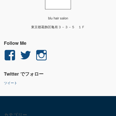
blu hair salon
東京都葛飾区亀有３－３－５ １Ｆ
Follow Me
yuichi.fujita.351
yu_1_fjt
yu_1_fjt
さ
さ
さ
Twitter でフォロー
ん
ん
ん
ツイート
の
の
の
プ
プ
プ
ロ
ロ
ロ
カテゴリー