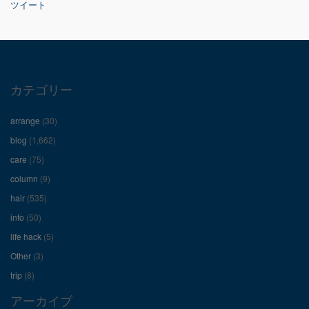
ツイート
の
の
の
プ
プ
プ
ロ
ロ
ロ
カテゴリー
フ
フ
フ
arrange
(30)
ィ
ィ
ィ
blog
(1,662)
care
(75)
ー
ー
ー
column
(9)
hair
(535)
ル
ル
ル
info
(50)
を
を
を
life hack
(5)
Other
(3)
Facebook
Twitter
Instagram
trip
(8)
で
で
で
アーカイブ