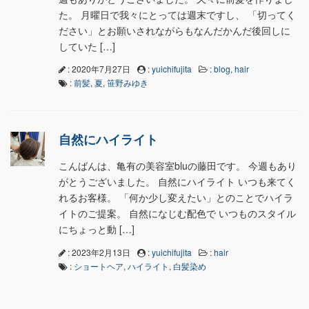
た。 月曜日で我々にとっては週末ですし、 「切ってく
ださい」とお願いされながらもなんだかんだ後回しに
していた […]
: 2020年7月27日
:
yuichifujita
:
blog
,
hair
:
前髪
,
夏
,
笹野みゆき
自然にハイライト
こんばんは、亀有の美容室bluの藤田です。 今週もあり
がとうございました。 自然にハイライト いつも来てく
れるお客様。 「何か少し変えたい」とのことでハイラ
イトのご提案。 自然になじむ配色で いつものスタイル
にちょっと動 […]
: 2023年2月13日
:
yuichifujita
:
hair
:
ショートヘア
,
ハイライト
,
白髪染め