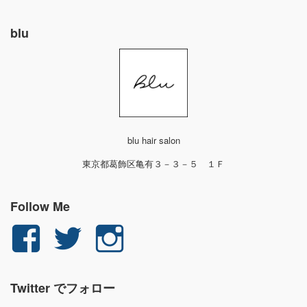
blu
blu hair salon
東京都葛飾区亀有３－３－５ １Ｆ
Follow Me
yuichi.fujita.351
yu_1_fjt
yu_1_fjt
さ
さ
さ
Twitter でフォロー
ん
ん
ん