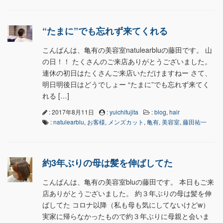
“たまに”でも忘れず来てくれる
こんばんは、亀有の美容室natulearbluの藤田です。 山
の日！！ たくさんのご来店ありがとうございました。
連休の初日はたくさんご来店いただけますねー さて、
明日明後日はどうでしょー “たまに”でも忘れず来てく
れる […]
: 2017年8月11日
:
yuichifujita
:
blog
,
hair
:
natulearblu
,
お客様
,
メンズカット
,
亀有
,
美容室
,
藤田祐一
約3年ぶりの母は髪を伸ばしてた
こんばんは、亀有の美容室bluの藤田です。 本日もご来
店ありがとうございました。 約３年ぶりの母は髪を伸
ばしてた コロナ以降（私も母も気にしてないけどw）
実家に帰らなかったもので約３年ぶりに母親と会いま