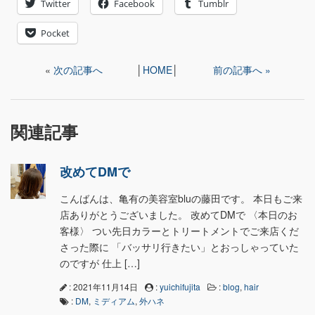
Twitter
Facebook
Tumblr
Pocket
«
次の記事へ
│
HOME
│
前の記事へ »
関連記事
改めてDMで
こんばんは、亀有の美容室bluの藤田です。 本日もご来
店ありがとうございました。 改めてDMで 〈本日のお
客様〉 つい先日カラーとトリートメントでご来店くだ
さった際に 「バッサリ行きたい」とおっしゃっていた
のですが 仕上 […]
: 2021年11月14日
:
yuichifujita
:
blog
,
hair
:
DM
,
ミディアム
,
外ハネ