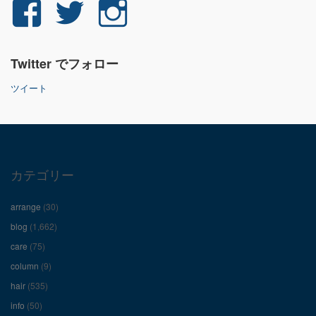
yuichi.fujita.351
yu_1_fjt
yu_1_fjt
さ
さ
さ
Twitter でフォロー
ん
ん
ん
ツイート
の
の
の
プ
プ
プ
ロ
ロ
ロ
カテゴリー
フ
フ
フ
arrange
(30)
ィ
ィ
ィ
blog
(1,662)
care
(75)
ー
ー
ー
column
(9)
hair
(535)
ル
ル
ル
info
(50)