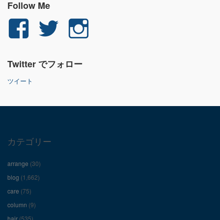
Follow Me
yuichi.fujita.351
yu_1_fjt
yu_1_fjt
さ
さ
さ
Twitter でフォロー
ん
ん
ん
ツイート
の
の
の
プ
プ
プ
ロ
ロ
ロ
カテゴリー
フ
フ
フ
arrange
(30)
ィ
ィ
ィ
blog
(1,662)
care
(75)
ー
ー
ー
column
(9)
hair
(535)