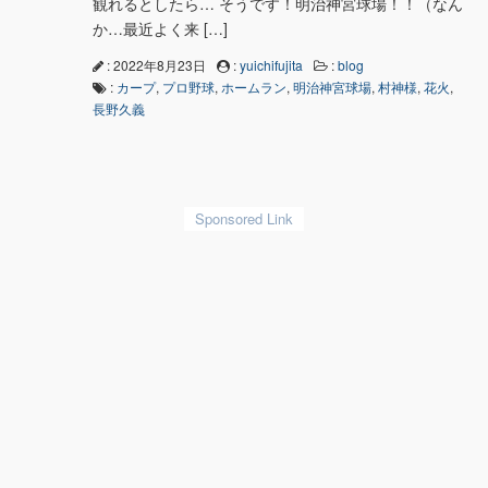
観れるとしたら… そうです！明治神宮球場！！（なん
か…最近よく来 […]
: 2022年8月23日
:
yuichifujita
:
blog
:
カープ
,
プロ野球
,
ホームラン
,
明治神宮球場
,
村神様
,
花火
,
長野久義