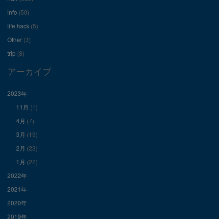
ル
ル
ル
info
(50)
を
を
を
life hack
(5)
Other
(3)
Facebook
Twitter
Instagram
trip
(8)
で
で
で
アーカイブ
表
表
表
2023年
11月
(1)
示
示
示
4月
(7)
3月
(19)
2月
(23)
1月
(22)
2022年
2021年
2020年
2019年