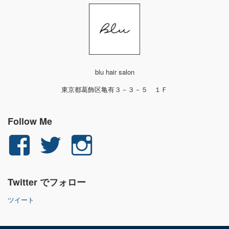
blu hair salon
東京都葛飾区亀有３－３－５ １Ｆ
Follow Me
yuichi.fujita.351
yu_1_fjt
yu_1_fjt
さ
さ
さ
Twitter でフォロー
ん
ん
ん
ツイート
の
の
の