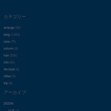
プ
プ
プ
ロ
ロ
ロ
カテゴリー
フ
フ
フ
arrange
(30)
ィ
ィ
ィ
blog
(1,662)
care
(75)
ー
ー
ー
column
(9)
hair
(535)
ル
ル
ル
info
(50)
を
を
を
life hack
(5)
Other
(3)
Facebook
Twitter
Instagram
trip
(8)
で
で
で
アーカイブ
表
表
表
2023年
11月
(1)