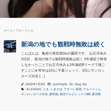
ホーム
>
アルードくん
新潟の地でも観戦時無敗は続く
こんばんは、亀有の美容室bluの藤田です。 お正月休み
3日目。 新潟の地でも観戦時無敗は続く 2年連続で帰省
しなかったことでお正月休みも2年連続Bリーグで過ご
すことにw 昨年は2日に千葉ジェッツ。3日にサンロッ
カーズ渋谷 […]
: 2022年1月3日
:
yuichifujita
:
blog
,
trip
:
B.LEAGUE
,
とき
,
へぎそば
,
アオーレ長岡
,
アルードくん
,
サンロッカーズ渋谷
,
新幹線
,
新潟アルビレックスBB
,
新潟県