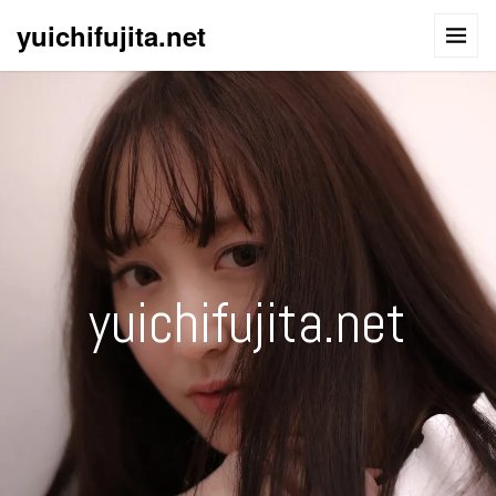
yuichifujita.net
yuichifujita.net