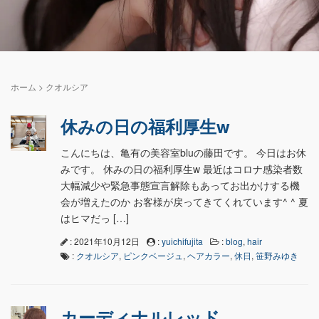
ホーム
>
クオルシア
休みの日の福利厚生w
こんにちは、亀有の美容室bluの藤田です。 今日はお休
みです。 休みの日の福利厚生w 最近はコロナ感染者数
大幅減少や緊急事態宣言解除もあってお出かけする機
会が増えたのか お客様が戻ってきてくれています^ ^ 夏
はヒマだっ […]
: 2021年10月12日
:
yuichifujita
:
blog
,
hair
:
クオルシア
,
ピンクベージュ
,
ヘアカラー
,
休日
,
笹野みゆき
カーディナルレッド