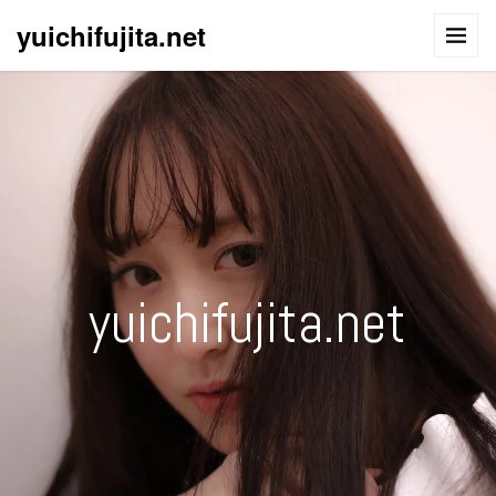
yuichifujita.net
yuichifujita.net