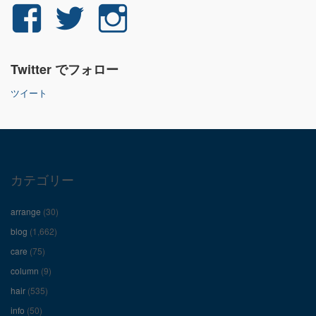
yuichi.fujita.351
yu_1_fjt
yu_1_fjt
さ
さ
さ
Twitter でフォロー
ん
ん
ん
ツイート
の
の
の
プ
プ
プ
ロ
ロ
ロ
カテゴリー
フ
フ
フ
arrange
(30)
ィ
ィ
ィ
blog
(1,662)
care
(75)
ー
ー
ー
column
(9)
hair
(535)
ル
ル
ル
info
(50)