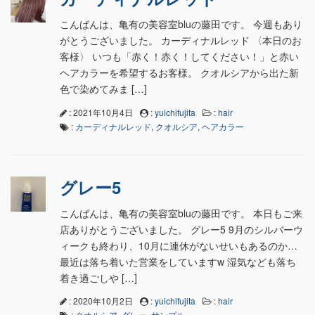
こんばんは、亀有の美容室bluの藤田です。 今週もあり
がとうございました。 カーディナルレッド 〈本日のお
客様〉 いつも「赤く！赤く！してください！」と赤い
ヘアカラーを希望するお客様。 クオルシアから出た新
色で染めてみま […]
: 2021年10月4日
:
yuichifujita
:
hair
:
カーディナルレッド
,
クオルシア
,
ヘアカラー
グレー5
こんばんは、亀有の美容室bluの藤田です。 本日もご来
店ありがとうございました。 グレー5 9月のシルバーウ
ィークも終わり、10月に連休がないせいもあるのか…
最近は落ち着いた営業をしていますw 湿気なども落ち
着き過ごしや […]
: 2020年10月2日
:
yuichifujita
:
hair
:
クオルシア
,
グレー
,
サンプル