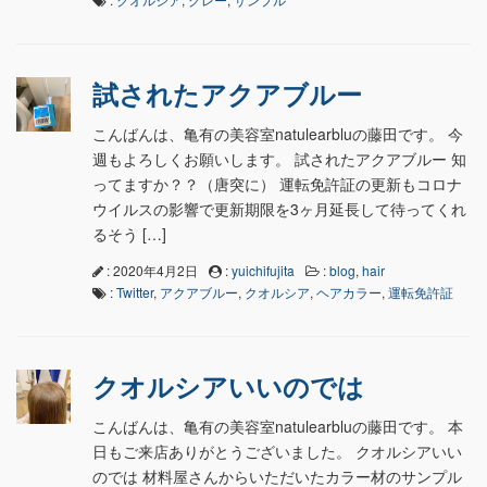
試されたアクアブルー
こんばんは、亀有の美容室natulearbluの藤田です。 今
週もよろしくお願いします。 試されたアクアブルー 知
ってますか？？（唐突に） 運転免許証の更新もコロナ
ウイルスの影響で更新期限を3ヶ月延長して待ってくれ
るそう […]
: 2020年4月2日
:
yuichifujita
:
blog
,
hair
:
Twitter
,
アクアブルー
,
クオルシア
,
ヘアカラー
,
運転免許証
クオルシアいいのでは
こんばんは、亀有の美容室natulearbluの藤田です。 本
日もご来店ありがとうございました。 クオルシアいい
のでは 材料屋さんからいただいたカラー材のサンプル