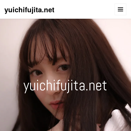
yuichifujita.net
yuichifujita.net