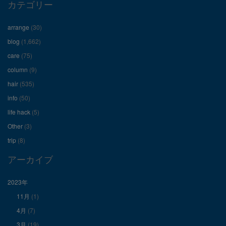
ロ
ロ
ロ
カテゴリー
フ
フ
フ
arrange
(30)
ィ
ィ
ィ
blog
(1,662)
care
(75)
ー
ー
ー
column
(9)
hair
(535)
ル
ル
ル
info
(50)
を
を
を
life hack
(5)
Other
(3)
Facebook
Twitter
Instagram
trip
(8)
で
で
で
アーカイブ
表
表
表
2023年
11月
(1)
示
示
示
4月
(7)
3月
(19)