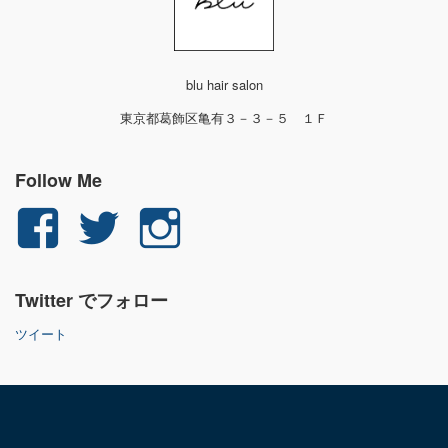
blu hair salon
東京都葛飾区亀有３－３－５ １Ｆ
Follow Me
yuichi.fujita.351
yu_1_fjt
yu_1_fjt
さ
さ
さ
Twitter でフォロー
ん
ん
ん
ツイート
の
の
の
プ
プ
プ