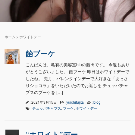
ホーム
>
ホワイトデー
飴ブーケ
こんばんは、亀有の美容室bluの藤田です。 今週もあり
がとうございました。 飴ブーケ 昨日はホワイトデーで
したね。 先月、バレンタインデーで大好きな「あっさ
りショコラ」をいただいたのでお返しを チュッパチャ
プスのブーケを […]
: 2021年3月15日
:
yuichifujita
:
blog
:
チュッパチャプス
,
ブーケ
,
ホワイトデー
“ホワイト”デー