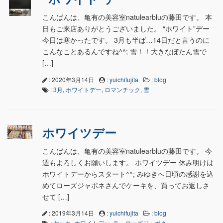
こんばんは、亀有の美容室natulearbluの藤田です。 本
日もご来店ありがとうございました。 “ホワイト”デー
今日は寒かったです。 3月も半ば…14日だと言うのに
こんなことあるんですね^^; 雪！！大きなぼたん雪で
[…]
: 2020年3月14日
:
yuichifujita
:
blog
:
3月
,
ホワイトデー
,
ロマンチック
,
雪
ホワイツデー
こんばんは、亀有の美容室natulearbluの藤田です。 今
週もよろしくお願いします。 ホワイツデー 休み明けは
ホワイトデーからスタート^^; みゆきへ日頃の感謝を込
めてローズジャポネさんでケーキを、買ってお返しさ
せて […]
: 2019年3月14日
:
yuichifujita
:
blog
:
ケーキ
,
ホワイトデー
,
ラ・ローズジャポネ