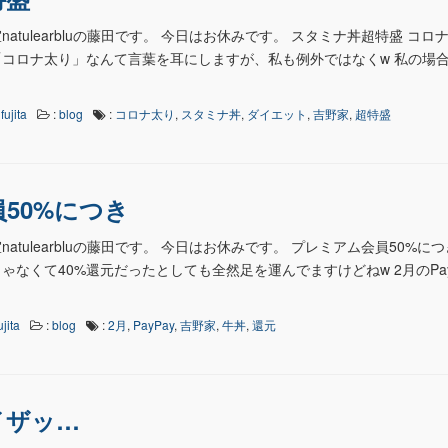
atulearbluの藤田です。 今日はお休みです。 スタミナ丼超特盛 コロ
コロナ太り」なんて言葉を耳にしますが、私も例外ではなくw 私の場
fujita
:
blog
:
コロナ太り
,
スタミナ丼
,
ダイエット
,
吉野家
,
超特盛
50%につき
tulearbluの藤田です。 今日はお休みです。 プレミアム会員50%につ
なくて40%還元だったとしても全然足を運んでますけどねw 2月のPay
ujita
:
blog
:
2月
,
PayPay
,
吉野家
,
牛丼
,
還元
イザッ…