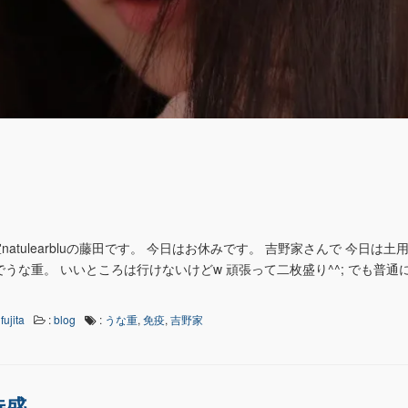
atulearbluの藤田です。 今日はお休みです。 吉野家さんで 今日は土
うな重。 いいところは行けないけどw 頑張って二枚盛り^^; でも普通
fujita
:
blog
:
うな重
,
免疫
,
吉野家
特盛