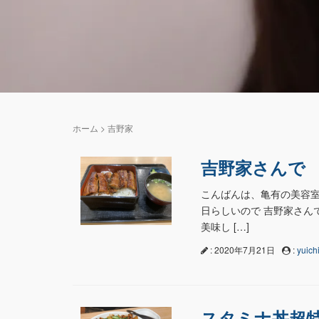
ホーム
>
吉野家
吉野家さんで
こんばんは、亀有の美容室n
日らしいので 吉野家さんで
美味し […]
: 2020年7月21日
:
yuichi
スタミナ丼超