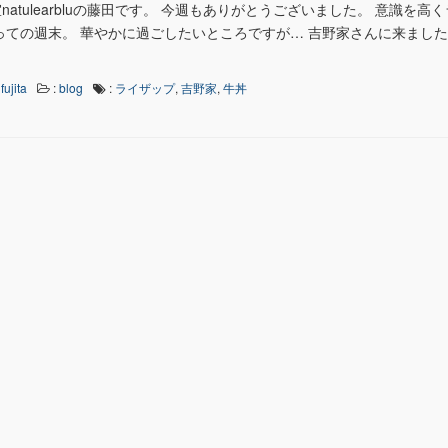
atulearbluの藤田です。 今週もありがとうございました。 意識を高
ての週末。 華やかに過ごしたいところですが… 吉野家さんに来ました^ 
fujita
:
blog
:
ライザップ
,
吉野家
,
牛丼