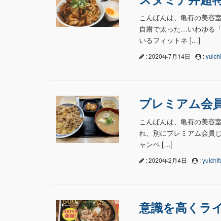
こんばんは、亀有の美容室n
自粛で太った…いわゆる「
いるフィットネ […]
: 2020年7月14日
:
yuichi
プレミアム会員
こんばんは、亀有の美容室na
れ、別にプレミアム会員じゃ
ャンペ […]
: 2020年2月4日
:
yuichif
意識を高くラ