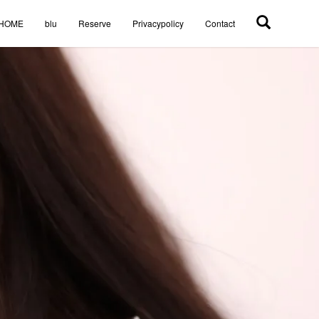
HOME
blu
Reserve
Privacypolicy
Contact