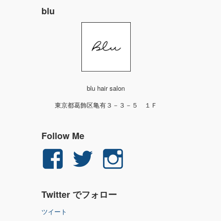
blu
blu hair salon
東京都葛飾区亀有３－３－５ １Ｆ
Follow Me
yuichi.fujita.351
yu_1_fjt
yu_1_fjt
さ
さ
さ
Twitter でフォロー
ん
ん
ん
ツイート