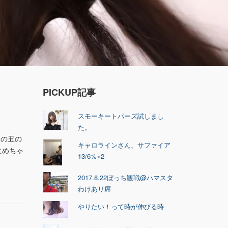
PICKUP記事
スモーキートパーズ試しまし
た。
用の丑の
キャロラインさん、サファイア
にめちゃ
13/6%×2
2017.8.22ぼっち観戦@ハマスタ
わけあり席
やりたい！って時が伸びる時