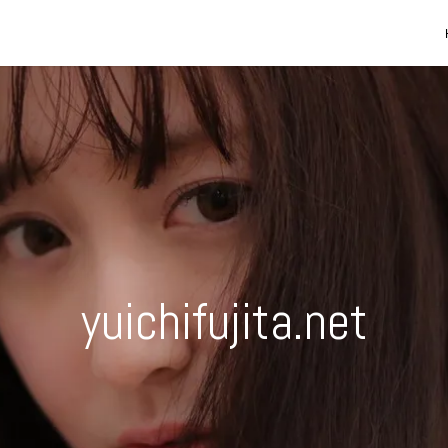
yuichifujita.net