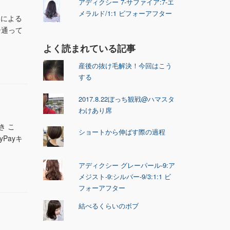
アディクシー 7-サファイア:7-エ
メラルド/1:1 ビフォーアフター
ナによる
合通って
よく読まれている記事
産後の抜け毛解決！今回はこう
する
2017.8.22ぼっち観戦@ハマスタ
わけあり席
き こ
ショートから伸ばす際の過程
Payキ
アディクシー グレーパール-9:ア
メジスト-9:シルバー-9/3:1:1 ビ
フォーアフター
結べるくらいのボブ