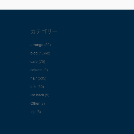
カテゴリー
arrange
(30)
blog
(1,662)
care
(75)
column
(9)
hair
(535)
info
(50)
life hack
(5)
Other
(3)
trip
(8)