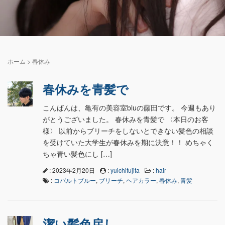
ホーム
>
春休み
春休みを青髪で
こんばんは、亀有の美容室bluの藤田です。 今週もあり
がとうございました。 春休みを青髪で 〈本日のお客
様〉 以前からブリーチをしないとできない髪色の相談
を受けていた大学生が春休みを期に決意！！ めちゃく
ちゃ青い髪色にし […]
: 2023年2月20日
:
yuichifujita
:
hair
:
コバルトブルー
,
ブリーチ
,
ヘアカラー
,
春休み
,
青髪
潔い髪色戻し