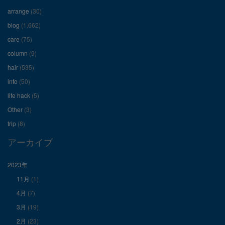
フ
フ
フ
arrange
(30)
ィ
ィ
ィ
blog
(1,662)
care
(75)
ー
ー
ー
column
(9)
hair
(535)
ル
ル
ル
info
(50)
を
を
を
life hack
(5)
Other
(3)
Facebook
Twitter
Instagram
trip
(8)
で
で
で
アーカイブ
表
表
表
2023年
11月
(1)
示
示
示
4月
(7)
3月
(19)
2月
(23)