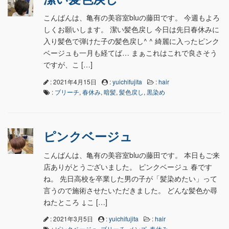
こんばんは、亀有の美容室bluの藤田です。 今週もよろ
しくお願いします。 潔い髪色戻し 今日は先日春休みに
入り髪色で弾けた子の髪色戻し^ ^ 綺麗に入ったピンク
ベージュも一月も経てば… まぁこれはこれで良さそう
ですが、こ […]
: 2021年4月15日
:
yuichifujita
:
hair
:
ブリーチ
,
春休み
,
暗髪
,
髪色戻し
,
黒染め
ピンクベージュ
こんばんは、亀有の美容室bluの藤田です。 本日もご来
店ありがとうございました。 ピンクベージュ 春です
ね。 先日高校を卒業した男の子が「髪染めたい」って
言うので施術させたいただきました。 どんな髪色か尋
ねたところ ↓こ […]
: 2021年3月5日
:
yuichifujita
:
hair
:
ピンクベージュ
,
ブリーチ
,
メンズ
,
春休み