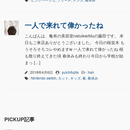
一人で来れて偉かったね
こんばんは、亀有の美容室natulearbluの藤田です。 本
日もご来店ありがとうございました。 今日の桜並木 も
うそろそろコレやめますw 一人で来れて偉かったね 桜
も散り終えてきた頃 春休みも終わり今日から学校が始
まっ […]
: 2018年4月6日
:
yuichifujita
:
hair
:
Nintendo switch
,
カット
,
キッズ
,
春
,
春休み
PICKUP記事