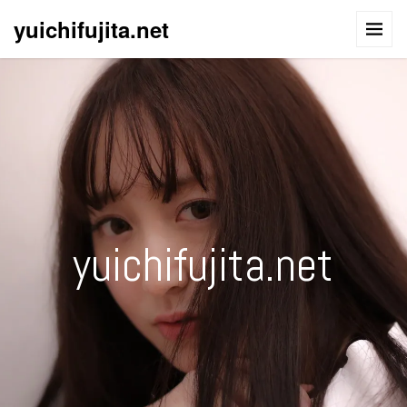
yuichifujita.net
yuichifujita.net