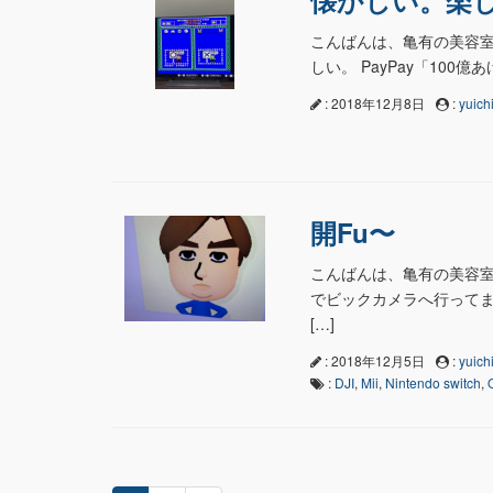
懐かしい。楽
こんばんは、亀有の美容室n
しい。 PayPay「100億
: 2018年12月8日
:
yuichi
開Fu〜
こんばんは、亀有の美容室na
でビックカメラへ行ってま
[…]
: 2018年12月5日
:
yuichi
:
DJI
,
Mii
,
Nintendo switch
,