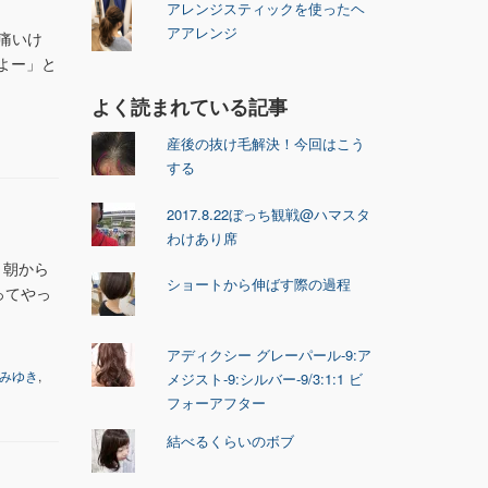
アレンジスティックを使ったヘ
アアレンジ
が痛いけ
よー」と
よく読まれている記事
産後の抜け毛解決！今回はこう
する
2017.8.22ぼっち観戦@ハマスタ
わけあり席
 朝から
ショートから伸ばす際の過程
ってやっ
アディクシー グレーパール-9:ア
みゆき
,
メジスト-9:シルバー-9/3:1:1 ビ
フォーアフター
結べるくらいのボブ