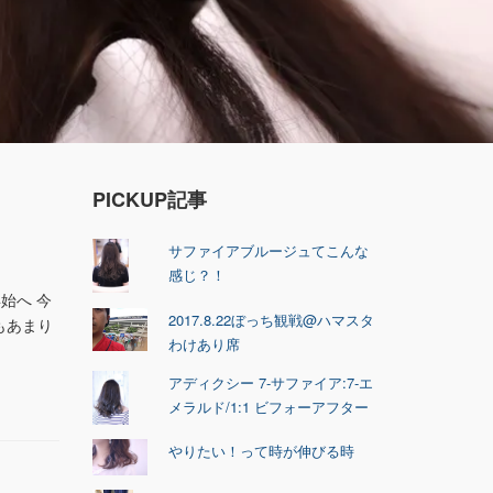
PICKUP記事
サファイアブルージュてこんな
感じ？！
始へ 今
2017.8.22ぼっち観戦@ハマスタ
もあまり
わけあり席
アディクシー 7-サファイア:7-エ
メラルド/1:1 ビフォーアフター
やりたい！って時が伸びる時