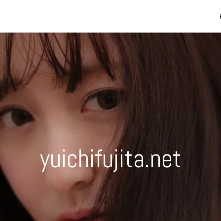
yuichifujita.net