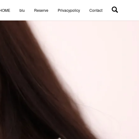
HOME
blu
Reserve
Privacypolicy
Contact