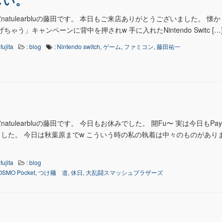
しい。
atulearbluの藤田です。 本日もご来店ありがとうございました。 懐
あげちゃう」キャンペーンに背中を押されw 手に入れたNintendo Switc […
fujita
:
blog
:
Nintendo switch
,
ゲーム
,
ファミコン
,
藤田祐一
tulearbluの藤田です。 今日もお休みでした。 開Fu〜 実は今日もPay
した。 今日は秋葉原までw こういう時の私の執着は中々のものがあります
fujita
:
blog
OSMO Pocket
,
つけ麺 道
,
休日
,
大乱闘スマッシュブラザーズ