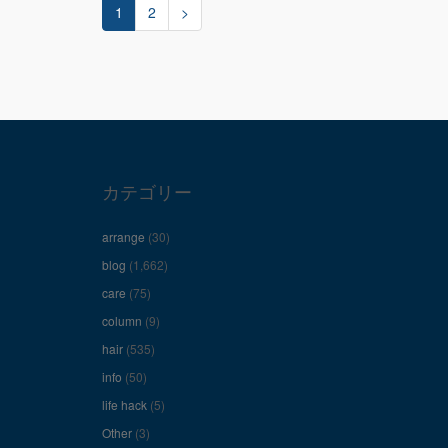
1
2
>
カテゴリー
arrange
(30)
blog
(1,662)
care
(75)
column
(9)
hair
(535)
info
(50)
life hack
(5)
Other
(3)