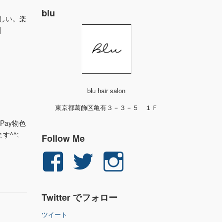
blu
かしい。楽
]
blu hair salon
東京都葛飾区亀有３－３－５ １Ｆ
Pay物色
^^;
Follow Me
yuichi.fujita.351
yu_1_fjt
yu_1_fjt
さ
さ
さ
Twitter でフォロー
ん
ん
ん
ツイート