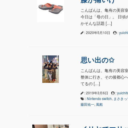
こんばんは、亀有の美容室n
今日は「母の日」。 日頃
かそんな話題 […]
: 2020年5月10日
:
yuichi
思い出の✩
こんばんは、亀有の美容室na
整体に行き、その後都心へ
てるの […]
: 2019年3月6日
:
yuichif
:
Nintendo switch
,
まさきっ
藤田祐一
,
風船