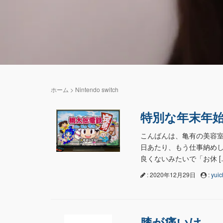
ホーム
>
Nintendo switch
特別な年末年
こんばんは、亀有の美容室
日あたり、もう仕事納めし
良くないみたいで「お休 [
: 2020年12月29日
:
yuic
膝が痛いけ