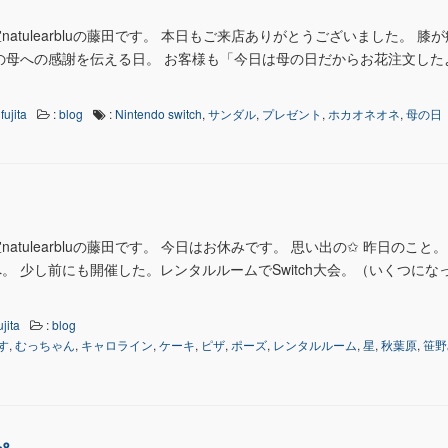
atulearbluの藤田です。 本日もご来店ありがとうございました。 膝
の母への感謝を伝える日。 お客様も「今日は母の日だからお花注文した
fujita
:
blog
:
Nintendo switch
,
サンダル
,
プレゼント
,
ホカオネオネ
,
母の日
tulearbluの藤田です。 今日はお休みです。 思い出の✩ 昨日のこと。
。 少し前にも開催した。レンタルルームでSwitch大会。（いくつにな
ujita
:
blog
す
,
むっちゃん
,
キャロライン
,
ケーキ
,
ピザ
,
ポーズ
,
レンタルルーム
,
星
,
秋葉原
,
笹野