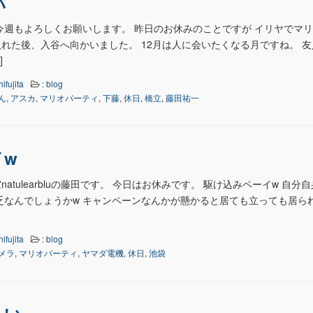
パ
今週もよろしくお願いします。 昨日のお休みのことですが イリヤでマリ
れた後、入谷へ向かいました。 12月は人に会いたくなる月ですね。 友
]
hifujita
:
blog
ん
,
アスカ
,
マリオパーティ
,
下藤
,
休日
,
橋立
,
藤田祐一
イw
atulearbluの藤田です。 今日はお休みです。 駆け込みペーイw 自分
乏なんでしょうかw キャンペーンなんかが懸かると居ても立っても居ら
hifujita
:
blog
メラ
,
マリオパーティ
,
ヤマダ電機
,
休日
,
池袋