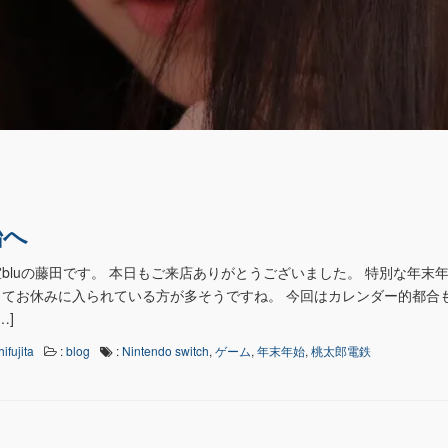
始へ
bluの藤田です。 本日もご来店ありがとうございました。 特別な年末年
てお休みに入られている方が多そうですね。 今回はカレンダー的都合
…]
hifujita
:
blog
:
Nintendo switch
,
ゲーム
,
年末年始
,
桃太郎電鉄