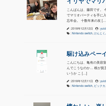
イリヤでマリ
こんばんは、藤田です。 
でマリオパーティを手に入
忘年会。 十数年来の友 […
: 2018年12月12日
:
yuic
:
Nintendo switch
,
けんじく
駆け込みペー
こんにちは、亀有の美容室n
んでこうなのか… 根が貧
いうか こ […]
: 2018年12月11日
:
yuic
:
Nintendo switch
,
ビックカ