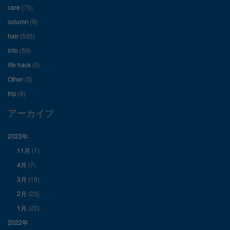
care
(75)
ー
ー
ー
column
(9)
hair
(535)
ル
ル
ル
info
(50)
を
を
を
life hack
(5)
Other
(3)
Facebook
Twitter
Instagram
trip
(8)
で
で
で
アーカイブ
表
表
表
2023年
11月
(1)
示
示
示
4月
(7)
3月
(19)
2月
(23)
1月
(22)
2022年