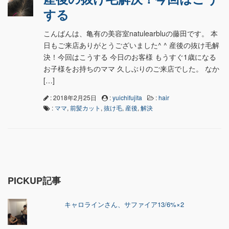
する
こんばんは、亀有の美容室natulearbluの藤田です。 本
日もご来店ありがとうございました^ ^ 産後の抜け毛解
決！今回はこうする 今日のお客様 もうすぐ1歳になる
お子様をお持ちのママ 久しぶりのご来店でした。 なか
[…]
: 2018年2月25日
:
yuichifujita
:
hair
:
ママ
,
前髪カット
,
抜け毛
,
産後
,
解決
PICKUP記事
キャロラインさん、サファイア13/6%×2