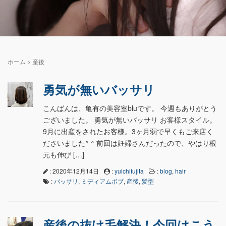
ホーム
>
産後
勇気が無いバッサリ
こんばんは、亀有の美容室bluです。 今週もありがとう
ございました。 勇気が無いバッサリ お客様スタイル。
9月に出産をされたお客様。3ヶ月弱で早くもご来店く
ださいました^ ^ 前回は妊婦さんだったので、やはり根
元も伸び […]
: 2020年12月14日
:
yuichifujita
:
blog
,
hair
:
バッサリ
,
ミディアムボブ
,
産後
,
髪型
産後の抜け毛解決！今回はこう