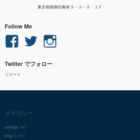
東京都葛飾区亀有３－３－５ １Ｆ
Follow Me
yuichi.fujita.351
yu_1_fjt
yu_1_fjt
さ
さ
さ
Twitter でフォロー
ん
ん
ん
ツイート
の
の
の
プ
プ
プ
ロ
ロ
ロ
カテゴリー
フ
フ
フ
arrange
(30)
ィ
ィ
ィ
blog
(1,662)