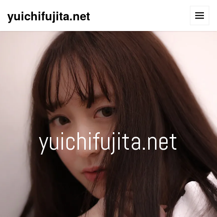
yuichifujita.net
yuichifujita.net