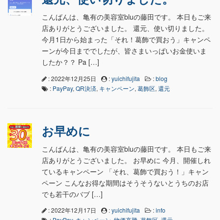
こんばんは、亀有の美容室bluの藤田です。 本日もご来
店ありがとうございました。 還元、使い切りました。
今月1日から始まった「それ！葛飾で買おう」キャンペ
ーンが今日まででしたが、皆さまいっぱいお金使いま
したか？？ Pa […]
: 2022年12月25日
:
yuichifujita
:
blog
:
PayPay
,
QR決済
,
キャンペーン
,
葛飾区
,
還元
お早めに
こんばんは、亀有の美容室bluの藤田です。 本日もご来
店ありがとうございました。 お早めに 今月、開催しれ
ているキャンペーン 「それ、葛飾で買おう！」キャン
ペーン こんなお得な期間はそうそうないとうちのお店
でも若干のバブ […]
: 2022年12月17日
:
yuichifujita
:
info
:
PayPay
,
キャンペーン
,
物価高騰
,
葛飾区
,
還元