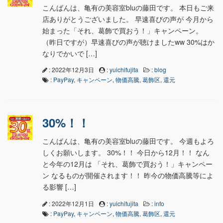
こんばんは、亀有の美容室bluの藤田です。 本日もご来
店ありがとうございました。 早速喜びの声が 今月から
始まった「それ、葛飾で買おう！」キャンペーン。
（昨日ですが）早速喜びの声が聴けましたww 30%はか
なりでかいで […]
: 2022年12月3日
:
yuichifujita
:
blog
:
PayPay
,
キャンペーン
,
物価高騰
,
葛飾区
,
還元
30%！！
こんばんは、亀有の美容室bluの藤田です。 今週もよろ
しくお願いします。 30%！！ 今日から12月！！ なん
と今年の12月は 「それ、葛飾で買おう！」キャンペー
ン なるものが開催されます！！ 昨今の物価高騰等によ
る影響 […]
: 2022年12月1日
:
yuichifujita
:
info
:
PayPay
,
キャンペーン
,
物価高騰
,
葛飾区
,
還元