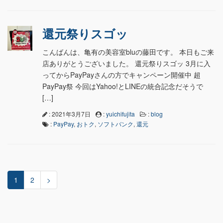
還元祭りスゴッ
こんばんは、亀有の美容室bluの藤田です。 本日もご来
店ありがとうございました。 還元祭りスゴッ 3月に入
ってからPayPayさんの方でキャンペーン開催中 超
PayPay祭 今回はYahoo!とLINEの統合記念だそうで
[…]
: 2021年3月7日
:
yuichifujita
:
blog
:
PayPay
,
おトク
,
ソフトバンク
,
還元
1
2
>