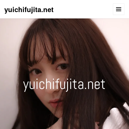
yuichifujita.net
yuichifujita.net