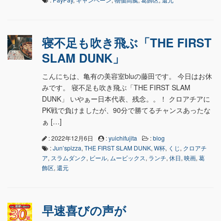
寝不足も吹き飛ぶ「THE FIRST
SLAM DUNK」
こんにちは、亀有の美容室bluの藤田です。 今日はお休
みです。 寝不足も吹き飛ぶ「THE FIRST SLAM
DUNK」 いやぁー日本代表、残念。。！ クロアチアに
PK戦で負けましたが、90分で勝てるチャンスあったな
ぁ […]
: 2022年12月6日
:
yuichifujita
:
blog
:
Jun’spizza
,
THE FIRST SLAM DUNK
,
W杯
,
くじ
,
クロアチ
ア
,
スラムダンク
,
ビール
,
ムービックス
,
ランチ
,
休日
,
映画
,
葛
飾区
,
還元
早速喜びの声が