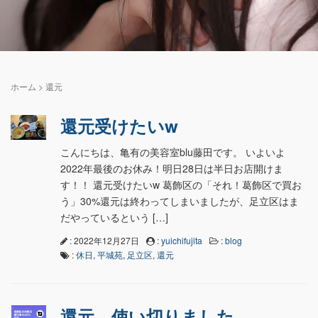
ホーム
>
還元
還元受けたいw
こんにちは、亀有の美容室blu藤田です。 いよいよ
2022年最後のお休み！明日28日は半日お店開けま
す！！ 還元受けたいw 葛飾区の「それ！葛飾区で買お
う」30%還元は終わってしまいましたが、足立区はま
だやっているという […]
: 2022年12月27日
:
yuichifujita
:
blog
:
休日
,
平城苑
,
足立区
,
還元
還元、使い切りました。