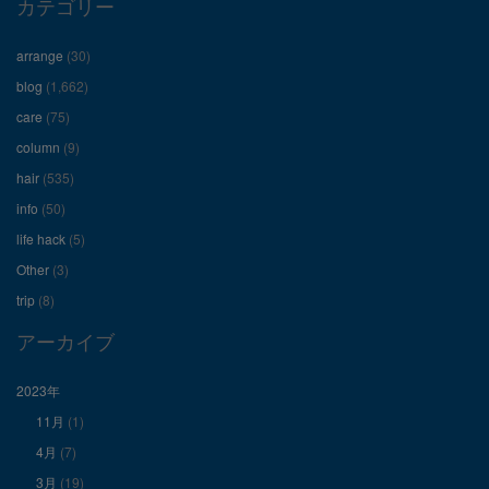
カテゴリー
フ
フ
フ
arrange
(30)
ィ
ィ
ィ
blog
(1,662)
care
(75)
ー
ー
ー
column
(9)
hair
(535)
ル
ル
ル
info
(50)
を
を
を
life hack
(5)
Other
(3)
Facebook
Twitter
Instagram
trip
(8)
で
で
で
アーカイブ
表
表
表
2023年
11月
(1)
示
示
示
4月
(7)
3月
(19)