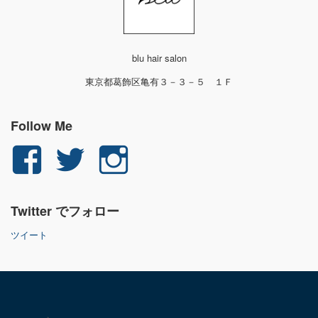
blu hair salon
東京都葛飾区亀有３－３－５ １Ｆ
Follow Me
yuichi.fujita.351
yu_1_fjt
yu_1_fjt
さ
さ
さ
Twitter でフォロー
ん
ん
ん
ツイート
の
の
の
プ
プ
プ
ロ
ロ
ロ