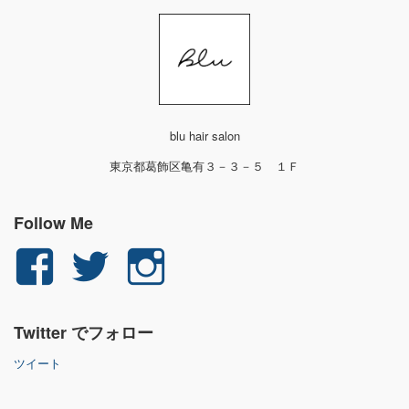
blu hair salon
東京都葛飾区亀有３－３－５ １Ｆ
Follow Me
yuichi.fujita.351
yu_1_fjt
yu_1_fjt
さ
さ
さ
Twitter でフォロー
ん
ん
ん
ツイート
の
の
の