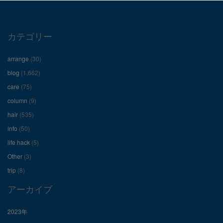
プ
プ
プ
ロ
ロ
ロ
カテゴリー
フ
フ
フ
arrange
(30)
ィ
ィ
ィ
blog
(1,662)
care
(75)
ー
ー
ー
column
(9)
hair
(535)
ル
ル
ル
info
(50)
を
を
を
life hack
(5)
Other
(3)
Facebook
Twitter
Instagram
trip
(8)
で
で
で
アーカイブ
表
表
表
2023年