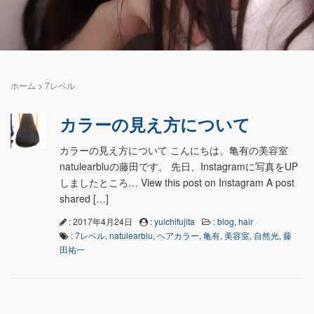
ホーム
>
7レベル
カラーの見え方について
カラーの見え方について こんにちは、亀有の美容室
natulearbluの藤田です。 先日、Instagramに写真をUP
しましたところ… View this post on Instagram A post
shared […]
: 2017年4月24日
:
yuichifujita
:
blog
,
hair
:
7レベル
,
natulearblu
,
ヘアカラー
,
亀有
,
美容室
,
自然光
,
藤
田祐一