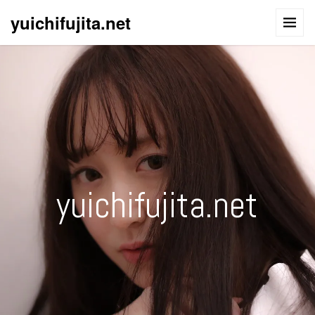
yuichifujita.net
yuichifujita.net