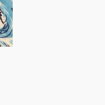
フ
フ
フ
ィ
ィ
ィ
ー
ー
ー
ル
ル
ル
を
を
を
Facebook
Twitter
Instagram
で
で
で
表
表
表
示
示
示