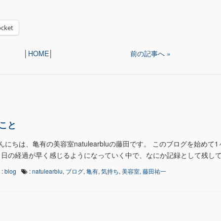
cket
│
HOME
│
前の記事へ »
こと
にちは、亀有の美容室natulearbluの藤田です。 このブログを始めて
月日の経過が早く感じるようになっていく中で、なにか記録として残してお
:
blog
:
natulearblu
,
ブログ
,
亀有
,
気持ち
,
美容室
,
藤田祐一