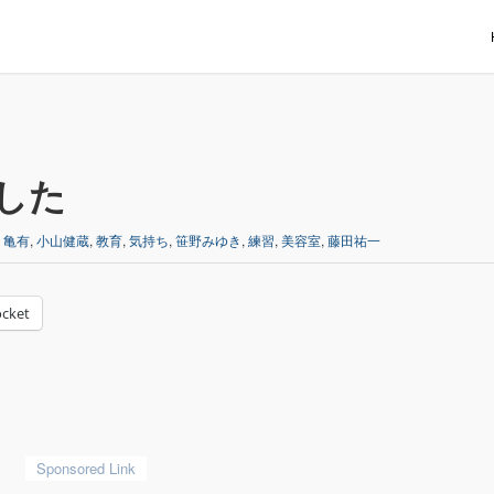
した
,
亀有
,
小山健蔵
,
教育
,
気持ち
,
笹野みゆき
,
練習
,
美容室
,
藤田祐一
cket