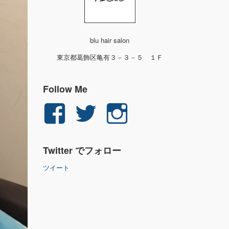
blu hair salon
東京都葛飾区亀有３－３－５ １Ｆ
Follow Me
yuichi.fujita.351
yu_1_fjt
yu_1_fjt
さ
さ
さ
Twitter でフォロー
ん
ん
ん
ツイート
の
の
の
プ
プ
プ
ロ
ロ
ロ