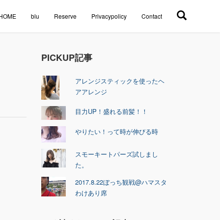
HOME
blu
Reserve
Privacypolicy
Contact
PICKUP記事
アレンジスティックを使ったヘ
アアレンジ
目力UP！盛れる前髪！！
やりたい！って時が伸びる時
スモーキートパーズ試しまし
た。
2017.8.22ぼっち観戦@ハマスタ
わけあり席