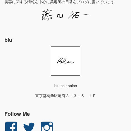
美容に関する情報を中心に美容師の日常をブログに書いています
blu
blu hair salon
東京都葛飾区亀有３－３－５ １Ｆ
Follow Me
yuichi.fujita.351
yu_1_fjt
yu_1_fjt