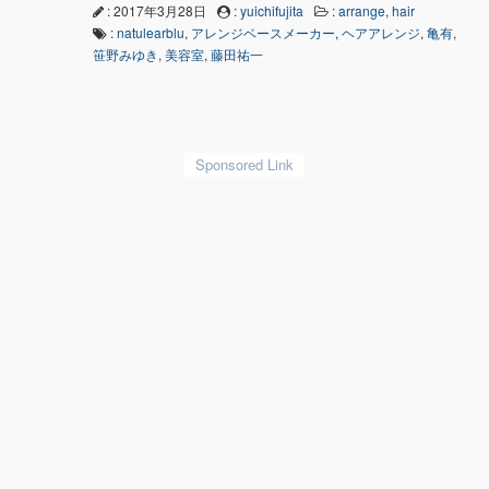
: 2017年3月28日
:
yuichifujita
:
arrange
,
hair
:
natulearblu
,
アレンジベースメーカー
,
ヘアアレンジ
,
亀有
,
笹野みゆき
,
美容室
,
藤田祐一