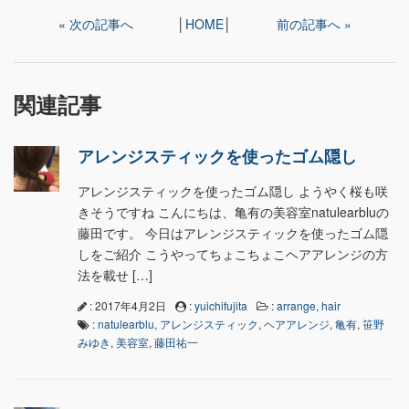
«
次の記事へ
│
HOME
│
前の記事へ »
関連記事
アレンジスティックを使ったゴム隠し
アレンジスティックを使ったゴム隠し ようやく桜も咲
きそうですね こんにちは、亀有の美容室natulearbluの
藤田です。 今日はアレンジスティックを使ったゴム隠
しをご紹介 こうやってちょこちょこヘアアレンジの方
法を載せ […]
: 2017年4月2日
:
yuichifujita
:
arrange
,
hair
:
natulearblu
,
アレンジスティック
,
ヘアアレンジ
,
亀有
,
笹野
みゆき
,
美容室
,
藤田祐一