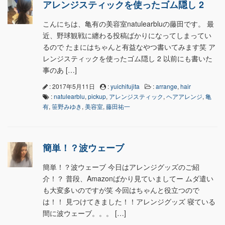
アレンジスティックを使ったゴム隠し 2
こんにちは、亀有の美容室natulearbluの藤田です。 最
近、野球観戦に纏わる投稿ばかりになってしまってい
るので たまにはちゃんと有益なやつ書いてみます笑 ア
レンジスティックを使ったゴム隠し 2 以前にも書いた
事のあ […]
: 2017年5月11日
:
yuichifujita
:
arrange
,
hair
:
natulearblu
,
pickup
,
アレンジスティック
,
ヘアアレンジ
,
亀
有
,
笹野みゆき
,
美容室
,
藤田祐一
簡単！？波ウェーブ
簡単！？波ウェーブ 今日はアレンジグッズのご紹
介！？ 普段、Amazonばかり見ていましてー ムダ遣い
も大変多いのですが笑 今回はちゃんと役立つので
は！！ 見つけてきました！！アレンジグッズ 寝ている
間に波ウェーブ。。。 […]