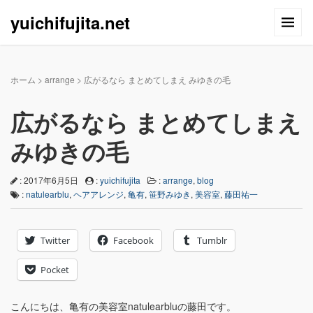
yuichifujita.net
ホーム
>
arrange
>
広がるなら まとめてしまえ みゆきの毛
広がるなら まとめてしまえ
みゆきの毛
: 2017年6月5日
:
yuichifujita
:
arrange
,
blog
:
natulearblu
,
ヘアアレンジ
,
亀有
,
笹野みゆき
,
美容室
,
藤田祐一
Twitter
Facebook
Tumblr
Pocket
こんにちは、亀有の美容室natulearbluの藤田です。