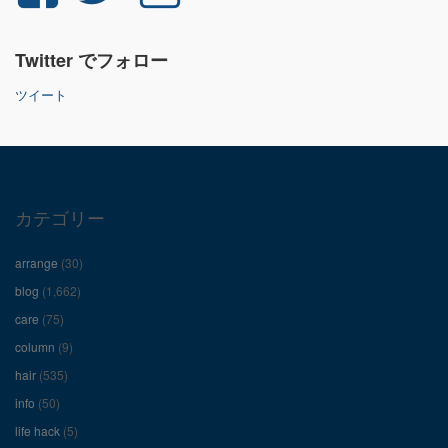
さ
さ
さ
Twitter でフォロー
ん
ん
ん
ツイート
の
の
の
プ
プ
プ
ロ
ロ
ロ
カテゴリー
フ
フ
フ
arrange
(30)
ィ
ィ
ィ
blog
(1,662)
care
(75)
ー
ー
ー
column
(9)
hair
(535)
ル
ル
ル
info
(50)
を
を
を
life hack
(5)