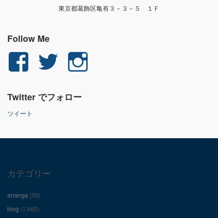
東京都葛飾区亀有３－３－５ １Ｆ
Follow Me
yuichi.fujita.351
yu_1_fjt
yu_1_fjt
さ
さ
さ
Twitter でフォロー
ん
ん
ん
ツイート
の
の
の
プ
プ
プ
ロ
ロ
ロ
カテゴリー
フ
フ
フ
arrange
(30)
ィ
ィ
ィ
blog
(1,662)