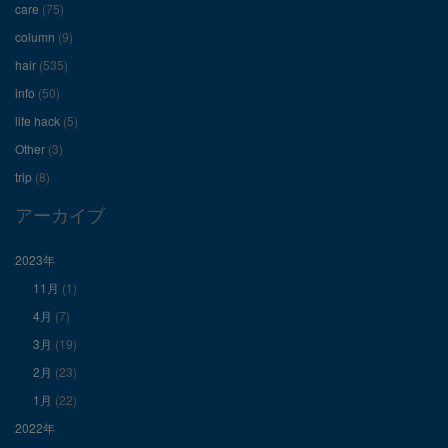
care
(75)
ー
ー
ー
column
(9)
hair
(535)
ル
ル
ル
info
(50)
を
を
を
life hack
(5)
Other
(3)
Facebook
Twitter
Instagram
trip
(8)
で
で
で
アーカイブ
表
表
表
2023年
11月
(1)
示
示
示
4月
(7)
3月
(19)
2月
(23)
1月
(22)
2022年