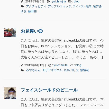
: 2019年9月6日
:
yuichifujita
:
blog
:
アクティビティ
,
アップルウォッチ
,
ライバル
,
競争
,
笹野み
ゆき
,
藤田祐一
お見舞い②
こんにちは、亀有の美容室natulearbluの藤田です。 今
日もお休み。in the シンカンセン。 お見舞い② この時
期に帰ったのはかなり久しぶり。 6月に帰ったのは…
大谷くんが二刀流デビューした日。 そうだ！あの […]
: 2019年6月12日
:
yuichifujita
:
blog
:
みやちゃん
,
モリアオガエル
,
広島
,
母
,
父
,
紫陽花
フェイスシールドのビニール
こんばんは、亀有の美容室natulearbluの藤田です。 本
日もご来店ありがとうございました。 フェイスシール