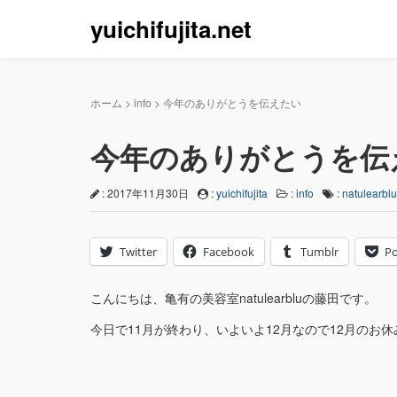
yuichifujita.net
ホーム
>
info
>
今年のありがとうを伝えたい
今年のありがとうを伝
: 2017年11月30日
:
yuichifujita
:
info
:
natulearblu
Twitter
Facebook
Tumblr
Po
こんにちは、亀有の美容室natulearbluの藤田です。
今日で11月が終わり、いよいよ12月なので12月のお