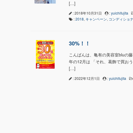
[…]
: 2018年10月31日
:
yuichifujita
:
2018
,
キャンペーン
,
コンディショ
30%！！
こんばんは、亀有の美容室bluの藤
年の12月は 「それ、葛飾で買お
[…]
: 2022年12月1日
:
yuichifujita