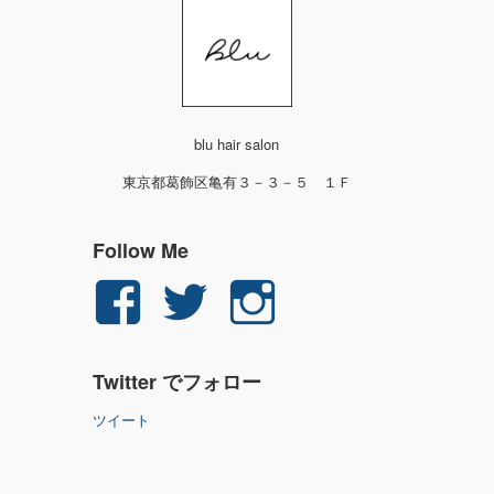
blu hair salon
東京都葛飾区亀有３－３－５ １Ｆ
Follow Me
yuichi.fujita.351
yu_1_fjt
yu_1_fjt
さ
さ
さ
Twitter でフォロー
ん
ん
ん
ツイート
の
の
の