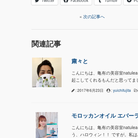
Twitter
Facebook
Tumblr
Po
«
次の記事へ
関連記事
粛々と
こんにちは、亀有の美容室natul
起こしてくれるもんだと思ってまし
: 2017年6月23日
:
yuichifujita
モロッカンオイル エバーラ
こんにちは、亀有の美容室natul
う、ハロウィン！！ ですが。私