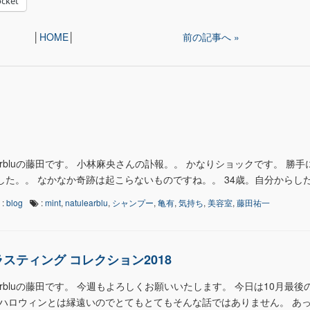
cket
│
HOME
│
前の記事へ »
earbluの藤田です。 小林麻央さんの訃報。。 かなりショックです。 勝
た。。 なかなか奇跡は起こらないものですね。。 34歳。自分からしたら
:
blog
:
mint
,
natulearblu
,
シャンプー
,
亀有
,
気持ち
,
美容室
,
藤田祐一
スティング コレクション2018
earbluの藤田です。 今週もよろしくお願いいたします。 今日は10月最後
はハロウィンとは縁遠いのでとてもとてもそんな話ではありません。 あ