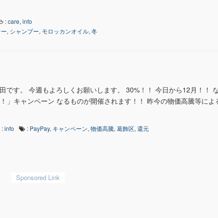
:
care
,
info
ナー
,
シャンプー
,
モロッカンオイル
,
冬
田です。 今週もよろしくお願いします。 30%！！ 今日から12月！！ 
う！」キャンペーン なるものが開催されます！！ 昨今の物価高騰等によ
:
info
:
PayPay
,
キャンペーン
,
物価高騰
,
葛飾区
,
還元