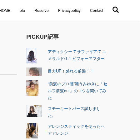
HOME
blu
Reserve
Privacypolicy
Contact
PICKUP記事
アディクシー 7-サファイア:7-エ
メラルド/1:1 ビフォーアフター
目力UP！盛れる前髪！！
“前髪のプロ感”漂うみゆきに「セ
ルフ前髪cut」のコツを聞いてみ
た
スモーキートパーズ試しまし
た。
アレンジスティックを使ったヘ
アアレンジ