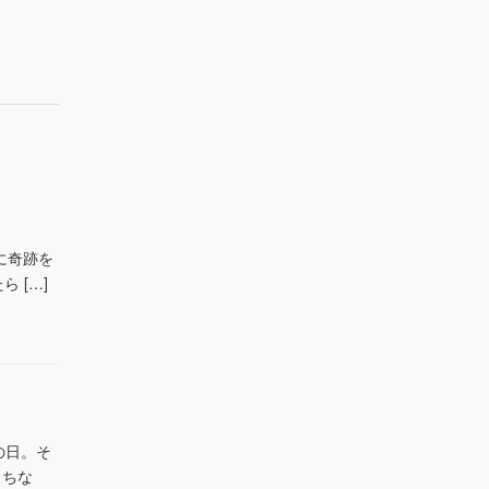
示
示
示
手に奇跡を
 […]
の日。そ
っちな