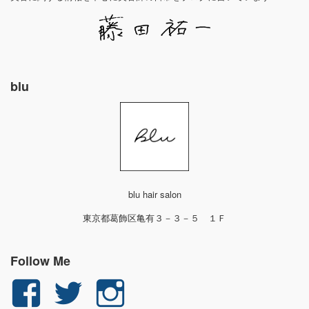
blu
blu hair salon
東京都葛飾区亀有３－３－５ １Ｆ
Follow Me
yuichi.fujita.351
yu_1_fjt
yu_1_fjt