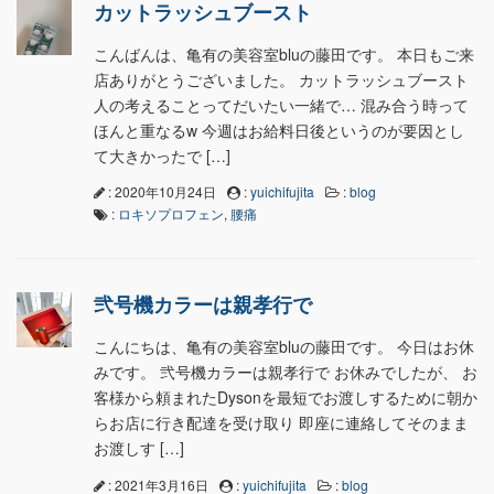
カットラッシュブースト
こんばんは、亀有の美容室bluの藤田です。 本日もご来
店ありがとうございました。 カットラッシュブースト
人の考えることってだいたい一緒で… 混み合う時って
ほんと重なるw 今週はお給料日後というのが要因とし
て大きかったで […]
: 2020年10月24日
:
yuichifujita
:
blog
:
ロキソプロフェン
,
腰痛
弐号機カラーは親孝行で
こんにちは、亀有の美容室bluの藤田です。 今日はお休
みです。 弐号機カラーは親孝行で お休みでしたが、 お
客様から頼まれたDysonを最短でお渡しするために朝か
らお店に行き配達を受け取り 即座に連絡してそのまま
お渡しす […]
: 2021年3月16日
:
yuichifujita
:
blog