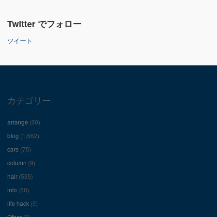
さ
さ
さ
Twitter でフォロー
ん
ん
ん
ツイート
の
の
の
プ
プ
プ
ロ
ロ
ロ
カテゴリー
フ
フ
フ
arrange
(30)
ィ
ィ
ィ
blog
(1,662)
care
(75)
ー
ー
ー
column
(9)
hair
(535)
ル
ル
ル
info
(50)
を
を
を
life hack
(5)
Other
(3)