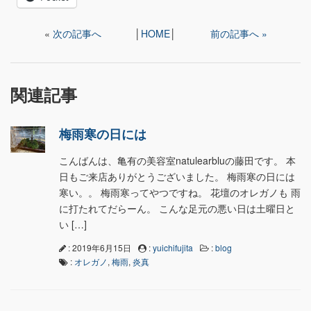
«
次の記事へ
│
HOME
│
前の記事へ »
関連記事
梅雨寒の日には
こんばんは、亀有の美容室natulearbluの藤田です。 本
日もご来店ありがとうございました。 梅雨寒の日には
寒い。。 梅雨寒ってやつですね。 花壇のオレガノも 雨
に打たれてだらーん。 こんな足元の悪い日は土曜日と
い […]
: 2019年6月15日
:
yuichifujita
:
blog
:
オレガノ
,
梅雨
,
炎真