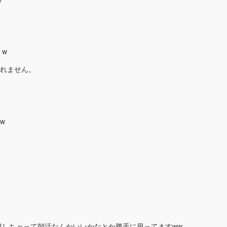
。w
しれません。
w
成しちゃって朝活なんかいいかなとか勝手に思ってますww