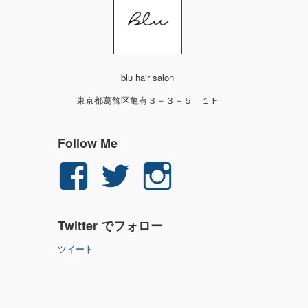
blu hair salon
東京都葛飾区亀有３－３－５ １Ｆ
Follow Me
yuichi.fujita.351
yu_1_fjt
yu_1_fjt
さ
さ
さ
Twitter でフォロー
ん
ん
ん
ツイート
の
の
の
プ
プ
プ