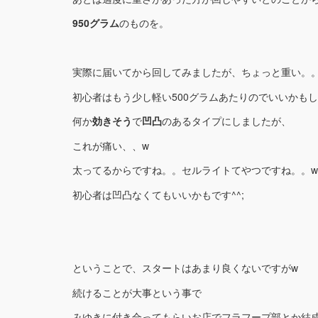
950グラム
のものを。
実際に届いてから回してみましたが、ちょっと重い。
初心者はもう少し軽い500グラムあたりのでいいかも
何か
効きそう
で
凹凸
のあるタイプにしましたが、
これが痛い、、w
太ってるからですね。。セルライトてやつですね。。w
初心者は凹凸なくてもいいかもです^^;
ということで、スタートはあまり良くないですがw
続けることが大事という事で
みゆきに付き合ってもらいお店でフラフープ部とか結