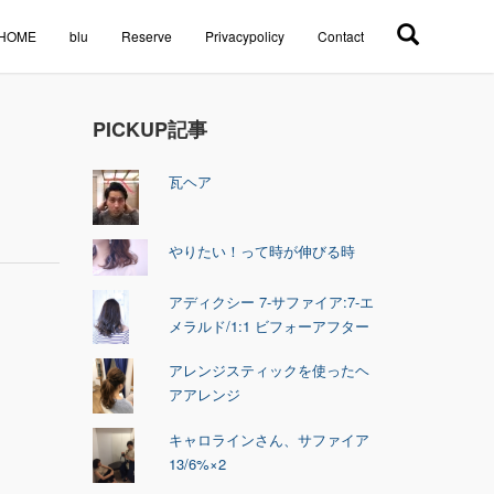
HOME
blu
Reserve
Privacypolicy
Contact
PICKUP記事
瓦ヘア
やりたい！って時が伸びる時
アディクシー 7-サファイア:7-エ
メラルド/1:1 ビフォーアフター
アレンジスティックを使ったヘ
アアレンジ
キャロラインさん、サファイア
13/6%×2