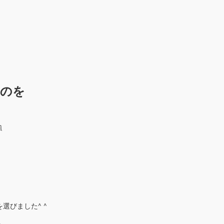
ものを
強
選びました^ ^
ら