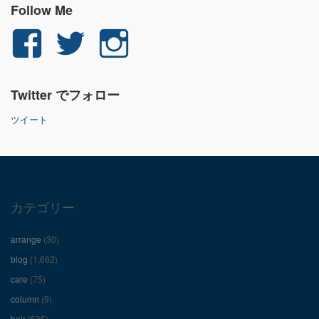
Follow Me
yuichi.fujita.351
yu_1_fjt
yu_1_fjt
さ
さ
さ
Twitter でフォロー
ん
ん
ん
ツイート
の
の
の
プ
プ
プ
ロ
ロ
ロ
カテゴリー
フ
フ
フ
arrange
(30)
ィ
ィ
ィ
blog
(1,662)
care
(75)
ー
ー
ー
column
(9)
hair
(535)