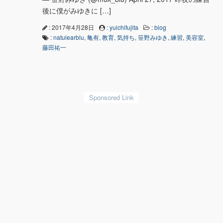
後に僕がみゆきに […]
: 2017年4月28日
:
yuichifujita
:
blog
:
natulearblu
,
亀有
,
教育
,
気持ち
,
笹野みゆき
,
練習
,
美容室
,
藤田祐一