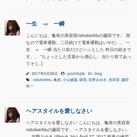
一生 → 一瞬
こんにちは、亀有の美容室natulearbluの藤田です。 雨
なので電車通勤。二日続けて電車通勤はいやだ。。 一
生 → 一瞬 当たり前だけどハッとした 昨日の続きで
す。。 ”ちょっとした言葉から感心し、当たり前であっ
てそ […]
: 2017年5月26日
:
yuichifujita
:
blog
:
natulearblu
,
亀有
,
小山健蔵
,
環境
,
笹野みゆき
,
美容室
,
藤田
祐一
ヘアスタイルを愛しなさい
ヘアスタイルを愛しなさい こんにちは、亀有の美容室
natulearbluの藤田です。 ヘアスタイルを愛しなさい。
— 笹野みゆき (@muk_blu) April 27, 2017 昨夜の練習