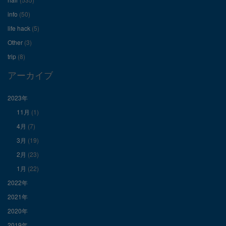
ル
ル
ル
info
(50)
を
を
を
life hack
(5)
Other
(3)
Facebook
Twitter
Instagram
trip
(8)
で
で
で
アーカイブ
表
表
表
2023年
11月
(1)
示
示
示
4月
(7)
3月
(19)
2月
(23)
1月
(22)
2022年
2021年
2020年
2019年