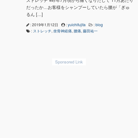
ストレッチ ※昨年7月頃から痛くなりだして 11月あたり
だったか…お客様をシャンプーしていたら腰が「ぎゅ
るん […]
: 2019年1月12日
:
yuichifujita
:
blog
:
ストレッチ
,
坐骨神経痛
,
腰痛
,
藤田祐一