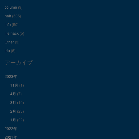
ー
ー
ー
column
(9)
hair
(535)
ル
ル
ル
info
(50)
を
を
を
life hack
(5)
Other
(3)
Facebook
Twitter
Instagram
trip
(8)
で
で
で
アーカイブ
表
表
表
2023年
11月
(1)
示
示
示
4月
(7)
3月
(19)
2月
(23)
1月
(22)
2022年
2021年