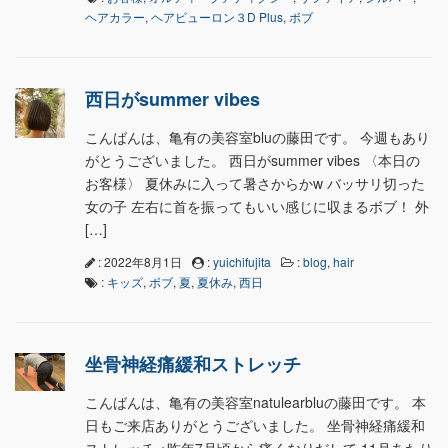
ヘアカラー
,
ヘアビューロン３D Plus
,
ボブ
西日がsummer vibes
こんばんは、亀有の美容室bluの藤田です。 今週もあり
がとうございました。 西日がsummer vibes 〈本日の
お客様〉 夏休みに入って暑さからかw バッサリ切った
女の子 左右に首を振ってもいい感じに収まるボブ！ 外
[…]
: 2022年8月1日
:
yuichifujita
:
blog
,
hair
:
キッズ
,
ボブ
,
夏
,
夏休み
,
西日
坐骨神経痛緩和ストレッチ
こんばんは、亀有の美容室natulearbluの藤田です。 本
日もご来店ありがとうございました。 坐骨神経痛緩和