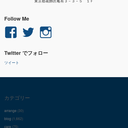
東京都葛飾区亀有３－３－５ １Ｆ
Follow Me
yuichi.fujita.351
yu_1_fjt
yu_1_fjt
さ
さ
さ
Twitter でフォロー
ん
ん
ん
ツイート
の
の
の
プ
プ
プ
ロ
ロ
ロ
カテゴリー
フ
フ
フ
arrange
(30)
ィ
ィ
ィ
blog
(1,662)
care
(75)