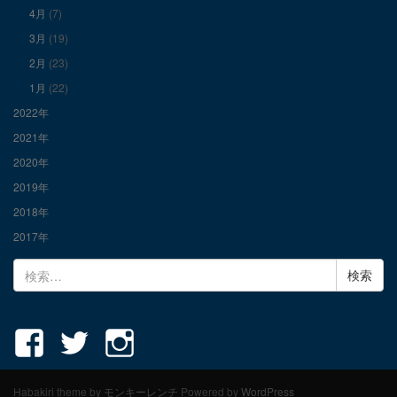
示
示
示
4月
(7)
3月
(19)
2月
(23)
1月
(22)
2022年
2021年
2020年
2019年
2018年
2017年
検
索:
Habakiri theme by
モンキーレンチ
Powered by
WordPress