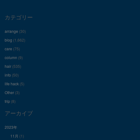
プ
プ
プ
ロ
ロ
ロ
カテゴリー
フ
フ
フ
arrange
(30)
ィ
ィ
ィ
blog
(1,662)
care
(75)
ー
ー
ー
column
(9)
hair
(535)
ル
ル
ル
info
(50)
を
を
を
life hack
(5)
Other
(3)
Facebook
Twitter
Instagram
trip
(8)
で
で
で
アーカイブ
表
表
表
2023年
11月
(1)