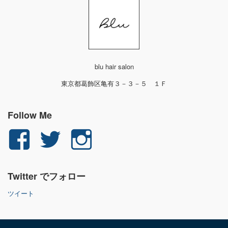
blu hair salon
東京都葛飾区亀有３－３－５ １Ｆ
Follow Me
yuichi.fujita.351
yu_1_fjt
yu_1_fjt
さ
さ
さ
Twitter でフォロー
ん
ん
ん
ツイート
の
の
の