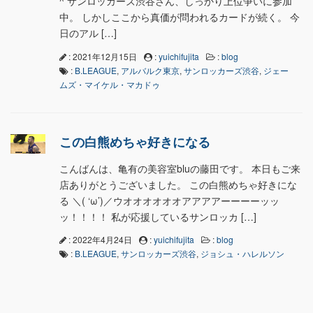
^ サンロッカーズ渋谷さん、しっかり上位争いに参加
中。 しかしここから真価が問われるカードが続く。 今
日のアル […]
: 2021年12月15日
:
yuichifujita
:
blog
:
B.LEAGUE
,
アルバルク東京
,
サンロッカーズ渋谷
,
ジェー
ムズ・マイケル・マカドゥ
この白熊めちゃ好きになる
こんばんは、亀有の美容室bluの藤田です。 本日もご来
店ありがとうございました。 この白熊めちゃ好きにな
る ＼( ‘ω’)／ウオオオオオオアアアアーーーーッッ
ッ！！！！ 私が応援しているサンロッカ […]
: 2022年4月24日
:
yuichifujita
:
blog
:
B.LEAGUE
,
サンロッカーズ渋谷
,
ジョシュ・ハレルソン