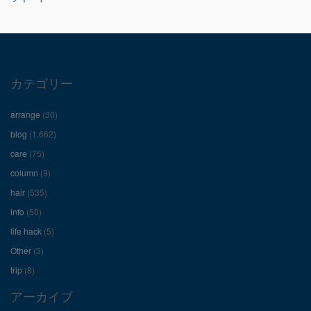
の
の
の
プ
プ
プ
ロ
ロ
ロ
カテゴリー
フ
フ
フ
arrange
(30)
ィ
ィ
ィ
blog
(1,662)
care
(75)
ー
ー
ー
column
(9)
hair
(535)
ル
ル
ル
info
(50)
を
を
を
life hack
(5)
Other
(3)
Facebook
Twitter
Instagram
trip
(8)
で
で
で
アーカイブ