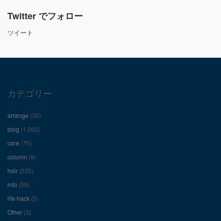
さ
さ
さ
Twitter でフォロー
ん
ん
ん
ツイート
の
の
の
プ
プ
プ
ロ
ロ
ロ
カテゴリー
フ
フ
フ
arrange
(30)
ィ
ィ
ィ
blog
(1,662)
care
(75)
ー
ー
ー
column
(9)
hair
(535)
ル
ル
ル
info
(50)
を
を
を
life hack
(5)
Other
(3)