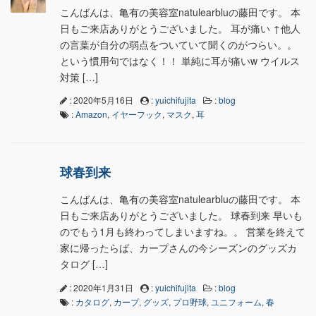
こんばんは、亀有の美容室natulearbluの藤田です。 本
日もご来店ありがとうございました。 耳が痛い ↑他人
の言葉が自分の弱点をついていて聞くのがつらい。。
という慣用句ではなく！！ 単純に耳が痛いw ウイルス
対策 […]
: 2020年5月16日
:
yuichifujita
:
blog
:
Amazon
,
イヤーフック
,
マスク
,
耳
球春到来
こんばんは、亀有の美容室natulearbluの藤田です。 本
日もご来店ありがとうございました。 球春到来 早いも
のでもう1月も終わってしまいますね。。 営業を終えて
家に帰ったらば、カープさんの今シーズンのグッズカ
タログ […]
: 2020年1月31日
:
yuichifujita
:
blog
:
カタログ
,
カープ
,
グッズ
,
プロ野球
,
ユニフォーム
,
春