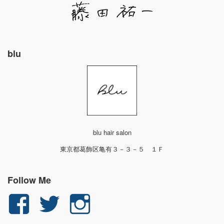
blu
blu hair salon
東京都葛飾区亀有３－３－５ １Ｆ
Follow Me
yuichi.fujita.351
yu_1_fjt
yu_1_fjt