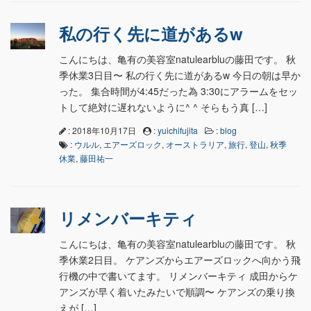
私の行く先に道があるw
こんにちは、亀有の美容室natulearbluの藤田です。 秋
季休業3日目〜 私の行く先に道があるw 今日の朝は早か
った。 集合時間が4:45だった為 3:30にアラームをセッ
トして絶対に遅れないように^ ^ そらもう真 […]
: 2018年10月17日
:
yuichifujita
:
blog
:
ウルル
,
エアーズロック
,
オーストラリア
,
旅行
,
登山
,
秋季
休業
,
藤田祐一
リメンバーキティ
こんにちは、亀有の美容室natulearbluの藤田です。 秋
季休業2日目。 ケアンズからエアーズロックへ向かう飛
行機の中で書いてます。 リメンバーキティ 成田からケ
アンズが早く着いたみたいで順調〜 ケアンズの乗り換
えが […]