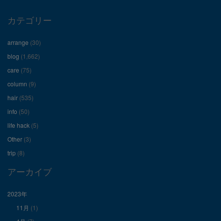
ロ
ロ
ロ
カテゴリー
フ
フ
フ
arrange
(30)
ィ
ィ
ィ
blog
(1,662)
care
(75)
ー
ー
ー
column
(9)
hair
(535)
ル
ル
ル
info
(50)
を
を
を
life hack
(5)
Other
(3)
Facebook
Twitter
Instagram
trip
(8)
で
で
で
アーカイブ
表
表
表
2023年
11月
(1)
示
示
示