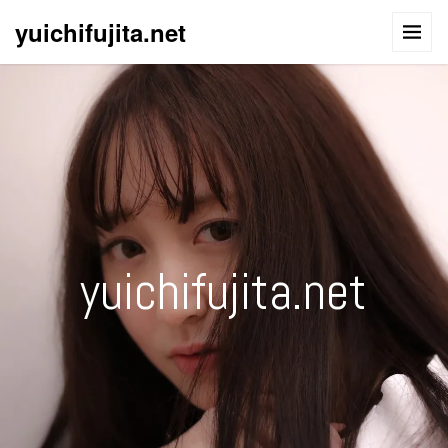
yuichifujita.net
yuichifujita.net