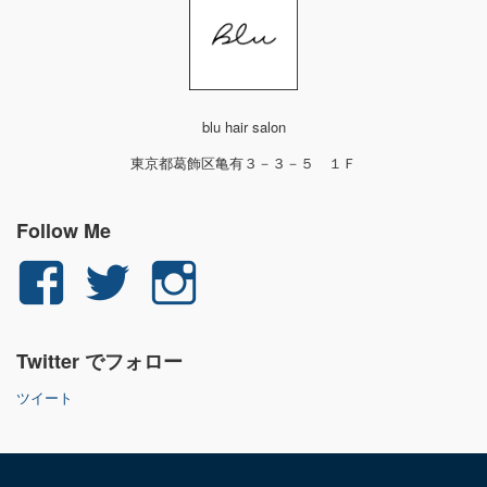
blu hair salon
東京都葛飾区亀有３－３－５ １Ｆ
Follow Me
yuichi.fujita.351
yu_1_fjt
yu_1_fjt
さ
さ
さ
Twitter でフォロー
ん
ん
ん
ツイート
の
の
の
プ
プ
プ