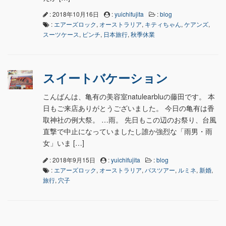
: 2018年10月16日
:
yuichifujita
:
blog
:
エアーズロック
,
オーストラリア
,
キティちゃん
,
ケアンズ
,
スーツケース
,
ピンチ
,
日本旅行
,
秋季休業
スイートバケーション
こんばんは、亀有の美容室natulearbluの藤田です。 本
日もご来店ありがとうございました。 今日の亀有は香
取神社の例大祭。 …雨。 先日もこの辺のお祭り、台風
直撃で中止になっていましたし誰か強烈な「雨男・雨
女」いま […]
: 2018年9月15日
:
yuichifujita
:
blog
:
エアーズロック
,
オーストラリア
,
バスツアー
,
ルミネ
,
新婚
,
旅行
,
穴子