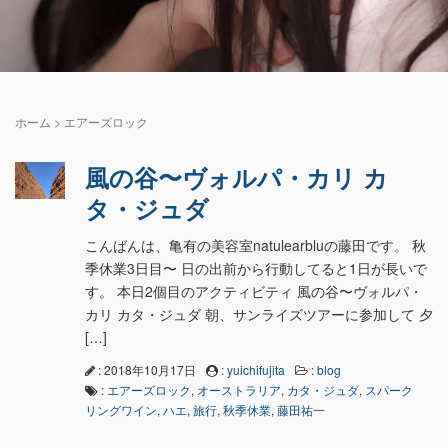
ホーム
>
エアーズロック
風の谷〜ヴォルパ・カリ カ
タ・ジュダ
こんばんは、亀有の美容室natulearbluの藤田です。 秋
季休業3日目〜 日の出前から行動してると1日が長いで
す。 本日2個目のアクティビティ 風の谷〜ヴォルパ・
カリ カタ・ジュダ 朝、サンライズツアーに参加して 夕
[…]
: 2018年10月17日
:
yuichifujita
:
blog
:
エアーズロック
,
オーストラリア
,
カタ・ジュダ
,
スパーク
リングワイン
,
ハエ
,
旅行
,
秋季休業
,
藤田祐一