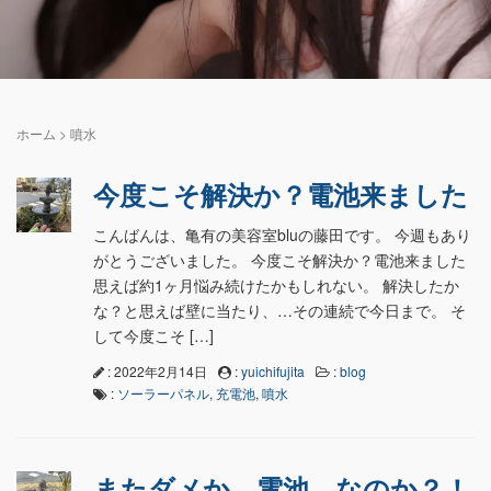
ホーム
>
噴水
今度こそ解決か？電池来ました
こんばんは、亀有の美容室bluの藤田です。 今週もあり
がとうございました。 今度こそ解決か？電池来ました
思えば約1ヶ月悩み続けたかもしれない。 解決したか
な？と思えば壁に当たり、…その連続で今日まで。 そ
して今度こそ […]
: 2022年2月14日
:
yuichifujita
:
blog
:
ソーラーパネル
,
充電池
,
噴水
またダメか…電池…なのか？！