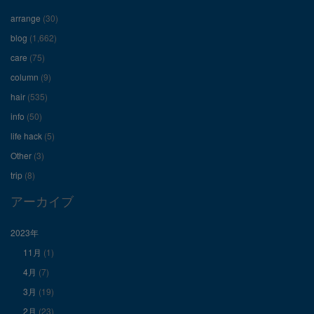
フ
フ
フ
arrange
(30)
ィ
ィ
ィ
blog
(1,662)
care
(75)
ー
ー
ー
column
(9)
hair
(535)
ル
ル
ル
info
(50)
を
を
を
life hack
(5)
Other
(3)
Facebook
Twitter
Instagram
trip
(8)
で
で
で
アーカイブ
表
表
表
2023年
11月
(1)
示
示
示
4月
(7)
3月
(19)
2月
(23)