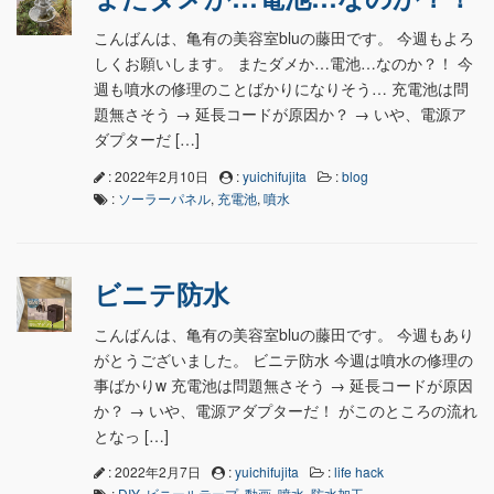
こんばんは、亀有の美容室bluの藤田です。 今週もよろ
しくお願いします。 またダメか…電池…なのか？！ 今
週も噴水の修理のことばかりになりそう… 充電池は問
題無さそう → 延長コードが原因か？ → いや、電源ア
ダプターだ […]
: 2022年2月10日
:
yuichifujita
:
blog
:
ソーラーパネル
,
充電池
,
噴水
ビニテ防水
こんばんは、亀有の美容室bluの藤田です。 今週もあり
がとうございました。 ビニテ防水 今週は噴水の修理の
事ばかりw 充電池は問題無さそう → 延長コードが原因
か？ → いや、電源アダプターだ！ がこのところの流れ
となっ […]
: 2022年2月7日
:
yuichifujita
:
life hack
:
DIY
,
ビニールテープ
,
動画
,
噴水
,
防水加工