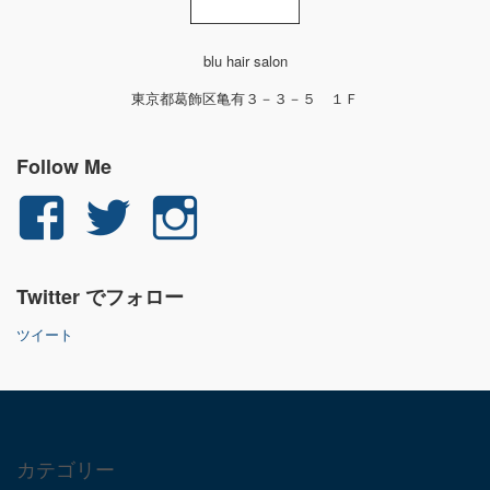
blu hair salon
東京都葛飾区亀有３－３－５ １Ｆ
Follow Me
yuichi.fujita.351
yu_1_fjt
yu_1_fjt
さ
さ
さ
Twitter でフォロー
ん
ん
ん
ツイート
の
の
の
プ
プ
プ
ロ
ロ
ロ
カテゴリー