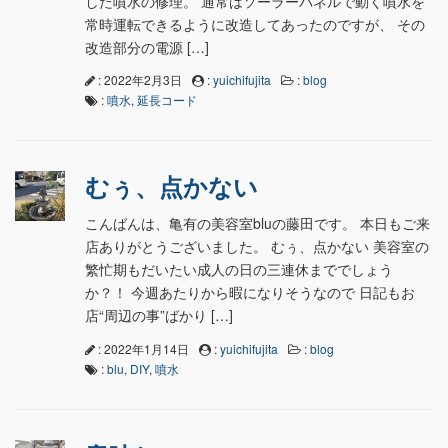
した噴水の修理。 通常はソーラーパネルで動く噴水を
常時運転できるように改造してあったのですが、 その
改造部分の電源 […]
: 2022年2月3日
:
yuichifujita
:
blog
:
噴水
,
延長コード
むぅ、点かない
こんばんは、亀有の美容室bluの藤田です。 本日もご来
店ありがとうございました。 むぅ、点かない 美容室の
繁忙期もだいたい成人の日の三連休まででしょう
か？！ 今週あたりから暇になりそうなので 日記もお
店“周辺の事”ばかり […]
: 2022年1月14日
:
yuichifujita
:
blog
:
blu
,
DIY
,
噴水