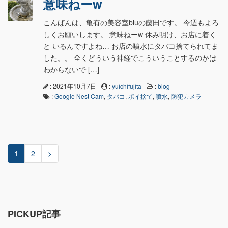
意味ねーw
こんばんは、亀有の美容室bluの藤田です。 今週もよろ
しくお願いします。 意味ねーw 休み明け、お店に着く
と いるんですよね… お店の噴水にタバコ捨てられてま
した。。 全くどういう神経でこういうことするのかは
わからないで […]
: 2021年10月7日
:
yuichifujita
:
blog
:
Google Nest Cam
,
タバコ
,
ポイ捨て
,
噴水
,
防犯カメラ
1
2
>
PICKUP記事