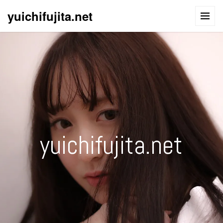
yuichifujita.net
yuichifujita.net